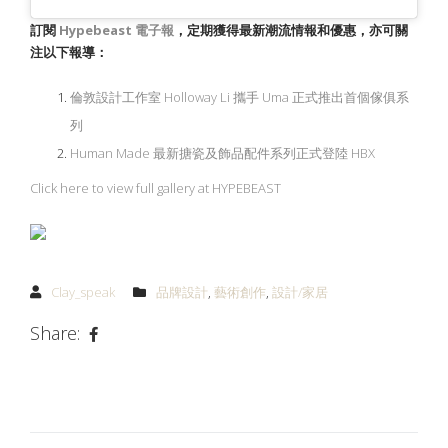
訂閱
Hypebeast
電子報
，定期獲得最新潮流情報和優惠，亦可關
注以下報導：
倫敦設計工作室 Holloway Li 攜手 Uma 正式推出首個傢俱系
列
Human Made 最新搪瓷及飾品配件系列正式登陸 HBX
Click here to view full gallery at HYPEBEAST
Clay_speak
品牌設計
,
藝術創作
,
設計/家居
Share: