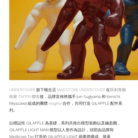
UNDERCOVER
旗下概念店
MADSTORE UNDERCOVER
在
與刺青藝
術家 TAPPEI 聯名
後，品牌宣佈將攜手 Jun Sugiyama 和 Kenichi
Miyazawa 組成的團體
magma
合作，共同打造 GILAPPLE 配件系
列。
以標誌性 GILAPPLE 為基礎，系列共推出模型裝飾以及鑰匙圈，
GILAPPLE LIGHT MAN 模型以人形作為設計，頭部由品牌與
Medicom Toy 打造的 GILAPPLE LIGHT 蘋果燈構成。接著