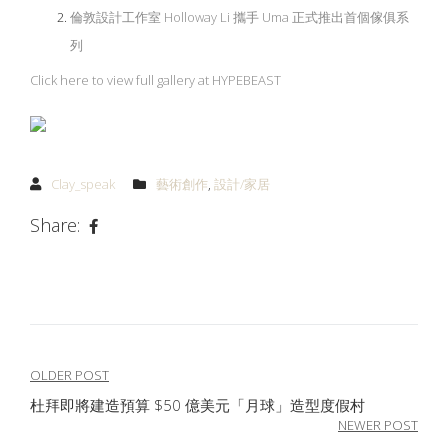
倫敦設計工作室 Holloway Li 攜手 Uma 正式推出首個傢俱系
列
Click here to view full gallery at HYPEBEAST
Clay_speak
藝術創作
,
設計/家居
Share:
文
OLDER POST
杜拜即將建造預算 $50 億美元「月球」造型度假村
章
NEWER POST