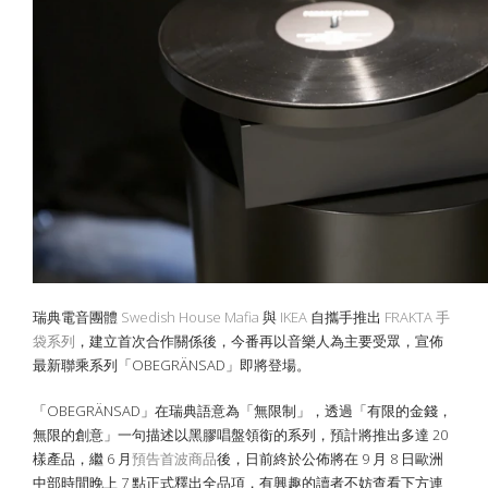
瑞典電音團體
Swedish House Mafia
與
IKEA
自攜手推出
FRAKTA 手
袋系列
，建立首次合作關係後，今番再以音樂人為主要受眾，宣佈
最新聯乘系列「OBEGRÄNSAD」即將登場。
「OBEGRÄNSAD」在瑞典語意為「無限制」，透過「有限的金錢，
無限的創意」一句描述以黑膠唱盤領銜的系列，預計將推出多達 20
樣產品，繼 6 月
預告首波商品
後，日前終於公佈將在 9 月 8 日歐洲
中部時間晚上 7 點正式釋出全品項，有興趣的讀者不妨查看下方連