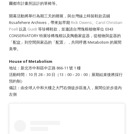
爾都市計畫所設計的單椅等。
開幕活動將舉行為期三天的聯展，與台灣線上時裝鞋款店鋪
Itssafehere Archives
，帶來如早期
Rick Owens
、
Carol Christian
Poell
以及
Guidi
等珍稀鞋款，並邀請台灣塊根植物單位
0343
CONSERVATORY
特展珍稀塊根以及陶藝家盆器，從植物與盆器的
「配盆」到空間與家品的「配置」，共同呼應 Metabolism 的展間
美學。
House of Metabolism
地址：新北市中和區中正路 866-11 號 1 樓
活動時間：
10 月 28 – 30 日（13：00 – 20：00；展期結束後將採行
預約制）
備註：由全球人中和大樓之大門右側徒步區進入，展間位於步道內
左側