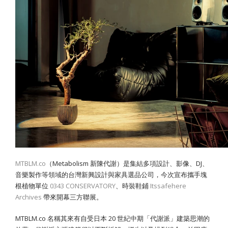
MTBLM.co
（Metabolism 新陳代謝）是集結多項設計、影像、DJ、
音樂製作等領域的台灣新興設計與家具選品公司，今次宣布攜手
塊
根植物單位
0343 CONSERVATORY
、時裝鞋鋪
Itssafehere
Archives
帶來開幕三方聯展。
MTBLM.co 名稱其來有自受日本 20 世紀中期「代謝派」建築思潮的