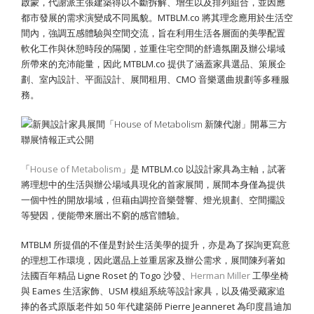
啟蒙，代謝派主張建築得以不斷拆解、增生以及排列組合，並因應
都市發展的需求演變成不同風貌。
MTBLM.co 將其理念應用於生活空
間內，強調五感體驗與空間交流，旨在利用生活各層面的美學配置
軟化工作與休憩時段的隔閡，並重住宅空間的舒適氛圍及辦公場域
所帶來的充沛能量，因此 MTBLM.co 提供了涵蓋家具選品、策展企
劃、室內設計、平面設計、展間租用、CMO 音樂選曲規劃等多種服
務。
「
House of Metabolism
」是 MTBLM.co 以設計家具為主軸，試著
將理想中的生活與辦公場域具現化的首家展間，展間本身僅為提供
一個中性的開放場域，但藉由調控音樂聲響、燈光規劃、空間擺設
等變因，便能帶來層出不窮的感官體驗。
MTBLM 所提倡的不僅是對於生活美學的提升，亦是為了探詢更寫意
的理想工作環境，因此選品上並重居家及辦公需求，展間陳列著如
法國百年精品
Ligne Roset
的 Togo 沙發、
Herman Miller
工學坐椅
與 Eames 生活家飾、
USM
模組系統等設計家具，以及備受藏家追
捧的各式原版老件如 50 年代建築師 Pierre Jeanneret 為印度昌迪加