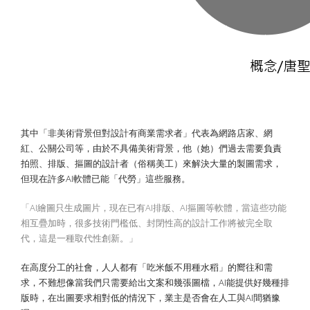
其中「非美術背景但對設計有商業需求者」代表為網路店家、網
紅、公關公司等，由於不具備美術背景，他（她）們過去需要負責
拍照、排版、摳圖的設計者（俗稱美工）來解決大量的製圖需求，
但現在許多AI軟體已能「代勞」這些服務。
「AI繪圖只生成圖片，現在已有AI排版、AI摳圖等軟體，當這些功能
相互疊加時，很多技術門檻低、封閉性高的設計工作將被完全取
代，這是一種取代性創新。」
在高度分工的社會，人人都有「吃米飯不用種水稻」的嚮往和需
求，不難想像當我們只需要給出文案和幾張圖檔，AI能提供好幾種排
版時，在出圖要求相對低的情況下，業主是否會在人工與AI間猶豫