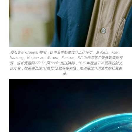
谷汩文化 Group.G 導演，從事廣告動畫設計工作多年，為 ASUS、Acer、
Samsung、Nespresso、Wacom、Porsche、BVLGARI等客戶製作動畫與視
覺，也曾受邀到 Adobe 與 Apple 擔任講師，2019年發起 TGIF國際設計交
流年會，擅長整合設計/教育/活動等多領域，期望用設計溝通推動社會進
步。