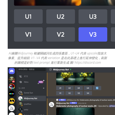
AI繪圖Midjourney 根據關鍵詞生成四張畫面，U1-U4 代表 upscale指放大
像素、提升細節; V1- V4 代表 variation 是在此基礎上進行延伸變化，刷新
的圖標是針對 text prompt 進行重新生成 圖/ https://discord.com