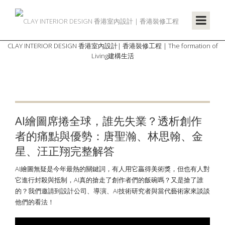
CLAY INTERIOR DESIGN 香港室內設計| 香港裝修工程 | The formation of
Living建構生活
AI繪圖席捲全球，誰先失業？透析創作
者的痛點與優勢：唐聖瀚、林思翰、金
星、汪正翔完整解答
AI繪圖無疑是今年最熱的關鍵詞，有人用它贏得美術獎，但也有人對
它進行封殺與抵制，AI真的搶走了創作者們的飯碗嗎？又是搶了誰
的？我們邀請到設計公司、導演、AI技術研究者與當代藝術家來談談
他們的看法！