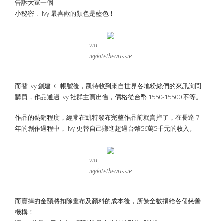
告訴大家一個
小秘密， Ivy 最喜歡的顏色是藍色！
via
ivykitetheaussie
而替 Ivy 創建 IG 帳號後，凱特收到來自世界各地粉絲們的來訊詢問
購買，作品通過 Ivy 社群主頁出售，價格從台幣 1550-15500 不等。
作品的熱銷程度，經常在凱特發布完整作品前就賣掉了，在長達 7
年的創作過程中， Ivy 更替自己賺進超過台幣56萬5千元的收入。
via
ivykitetheaussie
而賣掉的金額將扣除畫布及顏料的成本後，所餘全數捐給各個慈善
機構！