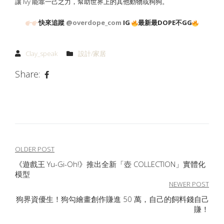
讓 Ivy 能靠一己之力，幫助世界上的其他動物或狗狗。
快來追蹤
@overdope_com
IG
最新最DOPE不GG
Clay_speak
設計/家居
Share:
文
OLDER POST
《遊戲王 Yu-Gi-Oh!》推出全新「壺 COLLECTION」實體化
章
模型
導
NEWER POST
狗界資優生！狗勾繪畫創作賺進 50 萬，自己的飼料錢自己
覽
賺！