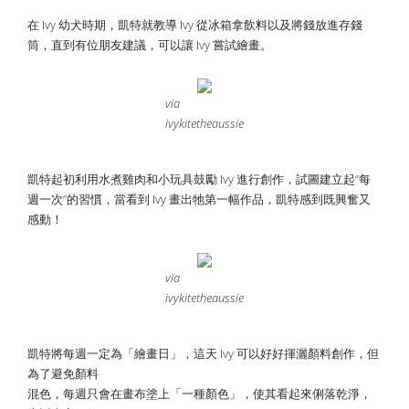
在 Ivy 幼犬時期，凱特就教導 Ivy 從冰箱拿飲料以及將錢放進存錢
筒，直到有位朋友建議，可以讓 Ivy 嘗試繪畫。
via
ivykitetheaussie
凱特起初利用水煮雞肉和小玩具鼓勵 Ivy 進行創作，試圖建立起‘’每
週一次‘’的習慣，當看到 Ivy 畫出牠第一幅作品，凱特感到既興奮又
感動！
via
ivykitetheaussie
凱特將每週一定為「繪畫日」，這天 Ivy 可以好好揮灑顏料創作，但
為了避免顏料
混色，每週只會在畫布塗上「一種顏色」，使其看起來俐落乾淨，