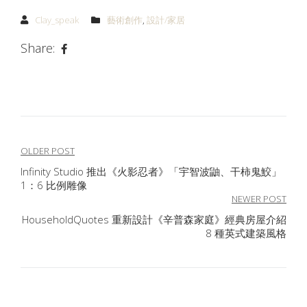
Clay_speak
藝術創作
,
設計/家居
Share:
Post
OLDER POST
Infinity Studio 推出《火影忍者》「宇智波鼬、干柿鬼鮫」
navigation
1：6 比例雕像
NEWER POST
HouseholdQuotes 重新設計《辛普森家庭》經典房屋介紹
8 種英式建築風格