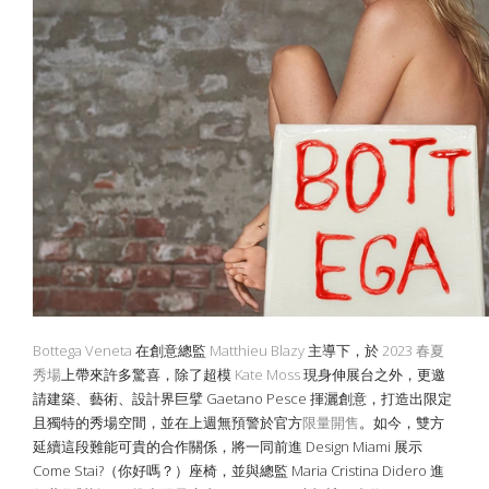
Bottega Veneta
在創意總監
Matthieu Blazy
主導下，於
2023 春夏
秀場
上帶來許多驚喜，除了超模
Kate Moss
現身伸展台之外，更邀
請建築、藝術、設計界巨擘 Gaetano Pesce 揮灑創意，打造出限定
且獨特的秀場空間，並在上週無預警於官方
限量開售
。如今，雙方
延續這段難能可貴的合作關係，將一同前進 Design Miami 展示
Come Stai?
（你好嗎？）座椅，並與總監
Maria Cristina Didero
進