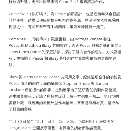
行藝術對談，更推出限量專書
Come Stai?
慶祝該項合作
。
Come Stai?（你好嗎？）為 Pesce 的新設計，也是近幾年來全新設
計的座椅，結構以傳統的棉麻帆布作為基底，並浸泡在色彩斑斕的
樹脂之中，有些甚至帶有手繪圖樣，每張座椅皆獨一無二。
Come Stai?（你好嗎？）限量書籍，由 Bottega Veneta 委任
Pesce 和 Matthieu Blazy 共同製作，透過 Pesce 與知名藝術策展人
Hans Ulrich Obrist 的深度訪談，探討了雙方合作的想法、方式及過
程，並揭開了 Pesce 和 Blazy 幕後創作的實踐與價值觀之間的連
結。
Blazy
與
Maria Cristina Didero
共同用文字，紀錄這項合作的初始及
Pesce
廣泛的創作，而由攝影師
Stephen Shore
與
Sander
Muylaert
所拍攝出的影像，生動展示出了這項委任的製作及發展。
這本限量書籍，延續了座椅的設計，每一本都獨一無二，非典型的
書籍外觀，以經典的座椅外型作為輪廓，甚至是座椅材質，都成為
了封面的靈感
11
月
30
日起至
12
月
4
日止，
Come Stai
（你好嗎？）座椅將於
Design Miami 公開展示販售，有興趣的讀者們敬請留意。