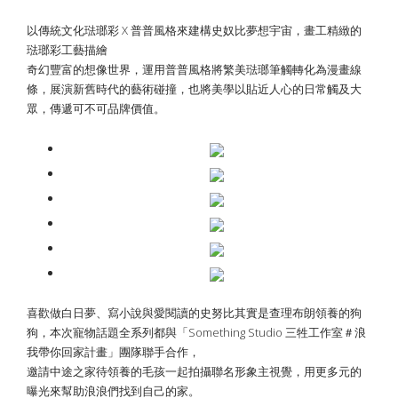
以傳統文化琺瑯彩 X 普普風格來建構史奴比夢想宇宙，畫工精緻的
琺瑯彩工藝描繪
奇幻豐富的想像世界，運用普普風格將繁美琺瑯筆觸轉化為漫畫線
條，展演新舊時代的藝術碰撞，也將美學以貼近人心的日常觸及大
眾，傳遞可不可品牌價值。
喜歡做白日夢、寫小說與愛閱讀的史努比其實是查理布朗領養的狗
狗，本次寵物話題全系列都與「Something Studio 三牲工作室＃浪
我帶你回家計畫」團隊聯手合作，
邀請中途之家待領養的毛孩一起拍攝聯名形象主視覺，用更多元的
曝光來幫助浪浪們找到自己的家。