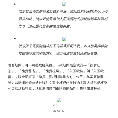
以木質果香調的熟成紅茶為基底，搭配口感綿密瑞典Oatly全
新植物奶，淡淡穀物香氣加入甜美獨特的櫻桃咖啡風味嚼感
方Ｑ，譜出層次豐富的優雅協奏曲。
以木質果香調的熟成紅茶為基底搭配牛乳，加入甜美獨特的
櫻桃咖啡風味嚼感方Ｑ，譜出層次豐富的優雅協奏曲。
聯名期間，可不可熟成紅茶推出 5 款期間限定飲品—「馥貴紅
茶」、「馥貴甜杏」、「馥貴橙莓」、「朱玉歐特」與「朱玉歐
蕾」，以全新紅茶「馥貴」與櫻桃咖啡方Ｑ「朱玉」為基底特調，
另更以琺瑯彩瓷藝延伸設計 2 款中杯與兩波段的 8 款大杯活動杯身
和 2 款活動杯膜，活動期間於門市購買飲品即可獲得限量杯款。
via
KEBUKE