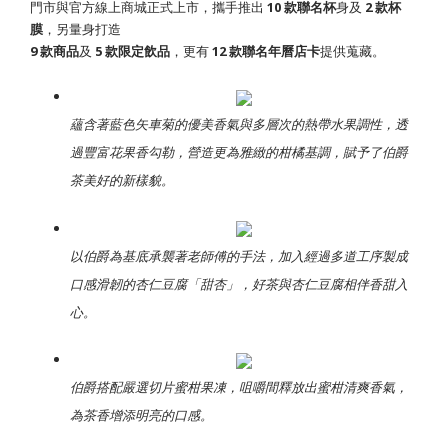
門市與官方線上商城正式上市，攜手推出
10 款聯名杯
身及
2 款杯
膜
，另量身打造
9 款商品
及
5 款限定飲品
，更有
12 款聯名年曆店卡
提供蒐藏。
蘊含著藍色矢車菊的優美香氣與多層次的熱帶水果調性，透
過豐富花果香勾勒，營造更為雅緻的柑橘基調，賦予了伯爵
茶美好的新樣貌。
以伯爵為基底承襲著老師傅的手法，加入經過多道工序製成
口感滑韌的杏仁豆腐「甜杏」，好茶與杏仁豆腐相伴香甜入
心。
伯爵搭配嚴選切片蜜柑果凍，咀嚼間釋放出蜜柑清爽香氣，
為茶香增添明亮的口感。