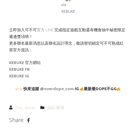
via
KEBUKE
立即加入可不可
官方 LINE
完成指定遊戲互動還有機會抽中秘密限定
週邊獎項唷！
更多聯名最新消息以及聯名設計理念，敬請密切鎖定可不可熟成紅
茶官方資訊：
KEBUKE 官方網站
KEBUKE FB
KEBUKE IG
快來追蹤
@overdope_com
IG
最新最DOPE不GG
Clay_speak
設計/家居
Share: