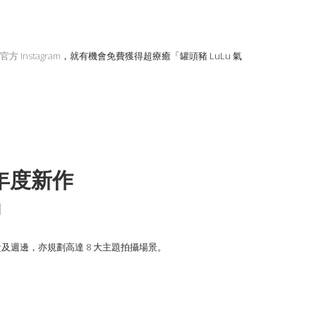
官方 Instagram
，就有機會免費獲得超療癒「罐頭豬 LuLu 氣
S年度新作
」
盲盒及週邊，亦規劃高達 8 大主題拍攝場景。