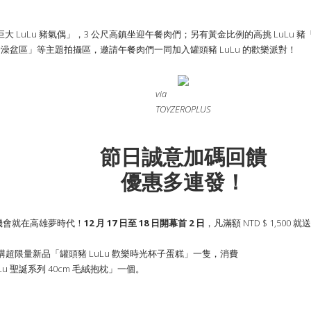
LuLu 豬氣偶」，3 公尺高鎮坐迎午餐肉們；另有黃金比例的高挑 LuLu 豬
豬澡盆區」等主題拍攝區，邀請午餐肉們一同加入罐頭豬 LuLu 的歡樂派對！
via
TOYZEROPLUS
節日誠意加碼回饋
優惠多連發！
得機會就在高雄夢時代！
12 月 17 日至 18 日開幕首 2 日
，凡滿額 NTD $ 1,50
0 加購超限量新品「罐頭豬 LuLu 歡樂時光杯子蛋糕」一隻，消費
uLu 聖誕系列 40cm 毛絨抱枕」一個。