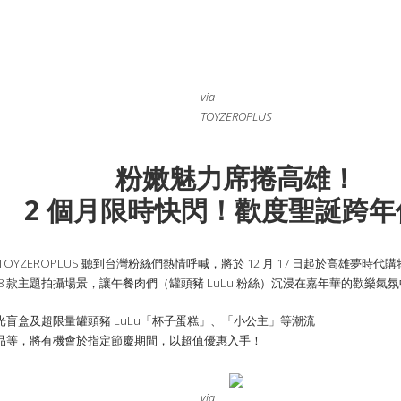
via
TOYZEROPLUS
粉嫩魅力席捲高雄！
2 個月
限時
快閃！歡度聖誕跨年
ZEROPLUS 聽到台灣粉絲們熱情呼喊，將於 12 月 17 日起於高雄夢時代
 款主題拍攝場景，讓午餐肉們（罐頭豬 LuLu 粉絲）沉浸在嘉年華的歡樂氣
盲盒及超限量罐頭豬 LuLu「杯子蛋糕」、「小公主」等潮流
品等，將有機會於指定節慶期間，以超值優惠入手！
via