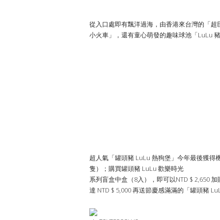
從入口處即有飄洋過海，由香港來台灣的「超巨大 
小火車」，還有童心萌發的趣味球池「LuLu 
超人氣「罐頭豬 LuLu 熱狗堡」今年最後獲
隻）；購買罐頭豬 LuLu 歡樂時光
系列盲盒中盒（8入），即可以NTD $ 2,65
達 NTD $ 5,000 再送節慶感滿滿的「罐頭豬 L