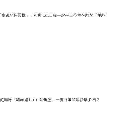
「高蹺豬扭蛋機」，可與 LuLu 豬一起坐上公主坐騎的「羊駝
0 就送超精緻「罐頭豬 LuLu 熱狗堡」一隻（每筆消費最多贈 2