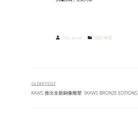
Clay_speak
設計/家居
文
OLDER POST
KAWS 推出全新銅像雕塑《KAWS BRONZE EDITION
章
導
覽