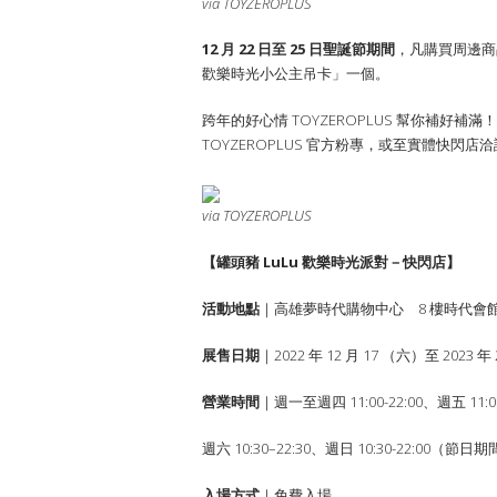
via TOYZEROPLUS
12 月 22 日至 25 日聖誕節期間
，凡購買周邊商品滿
歡樂時光小公主吊卡」一個。
跨年的好心情 TOYZEROPLUS 幫你補好補滿！
TOYZEROPLUS 官方粉專，或至實體快閃店
via TOYZEROPLUS
【罐頭豬 LuLu 歡樂時光派對－快閃店】
活動地點
｜高雄夢時代購物中心 8 樓時代會
展售日期
｜2022 年 12 月 17 （六）至 2023 年
營業時間
｜週一至週四 11:00-22:00、週五 11:00
週六 10:30–22:30、週日 10:30-22:00
入場方式
｜免費入場