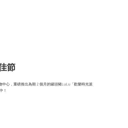
佳節
購物中心，重磅推出為期 2 個月的罐頭豬LuLu「歡樂時光派
氛中！