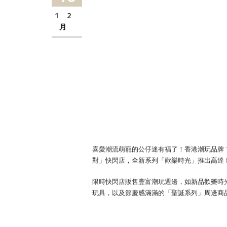
12
月
喜愛潮流萌寵的公仔迷有福了！香港潮玩品牌 TOY
對」快閃店，全新系列「歡樂時光」推出高達 8
限時快閃店販售豐富潮玩週邊，如新品歡樂時光
玩具，以及節慶感滿滿的「聖誕系列」周邊商