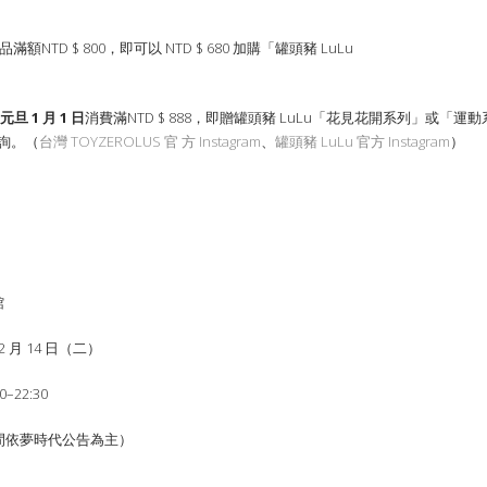
額NTD $ 800，即可以 NTD $ 680 加購「罐頭豬 LuLu
元旦 1 月 1 日
消費滿NTD $ 888，即贈罐頭豬 LuLu「花見花開系列」或
洽詢。（
台灣 TOYZEROLUS 官 方 Instagram
、
罐頭豬 LuLu 官方 Instagram
）
館
 2 月 14 日（二）
–22:30
（節日期間依夢時代公告為主）