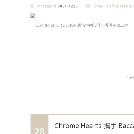
Whatsapp:
6031 4225
Email:
info@clayh
CLA
Chrome Hearts 攜手 B
28