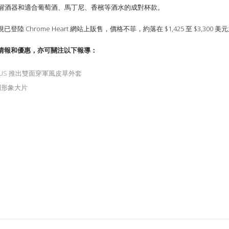
煙灰缸、醒酒器和適合葡萄酒、馬丁尼、香檳等酒水的成對杯款。
晶聯名系列現已登陸 Chrome Heart 網站上販售，價格不菲，約落在 $1,425 至 $3
情報和優惠，亦可關注以下報導：
MS PLUS 推出雙面穿軍風皮草外套
系列形象大片