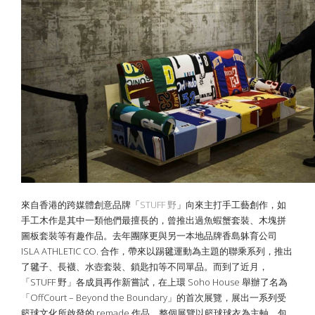
來自香港的跨媒體創意品牌「
STUFF 野
」向來主打手工藝創作，如
手工木作是其中一類他們最擅長的，曾推出過魚蝦蟹套裝、木塊拼
圖板套裝等有趣作品。去年團隊更與另一本地品牌香島躰育公司
ISLA ATHLETIC CO. 合作，帶來以踢毽運動為主題的聯乘系列，推出
了毽子、長襪、水壺套裝、鎖匙扣等不同單品。而到了近月，
「STUFF 野」各成員再作新嘗試，在上環 Soho House 舉辦了名為
「OffCourt – Beyond the Boundary」的首次展覽，展出一系列受
籃球文化所啟發的 remade 作品。整個展覽以籃球球衣為主軸，包