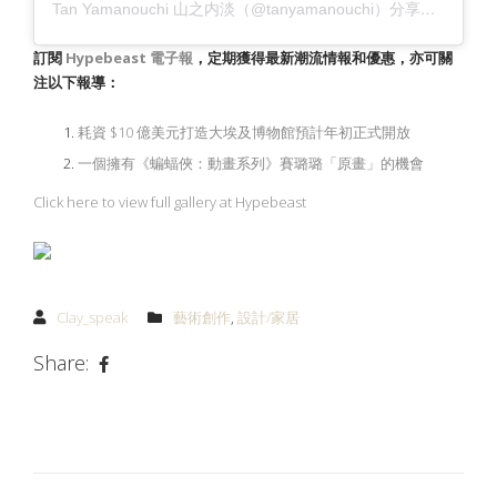
Tan Yamanouchi 山之内淡（@tanyamanouchi）分享的貼文
訂閱
Hypebeast
電子報
，定期獲得最新潮流情報和優惠，亦可關
注以下報導：
耗資 $10 億美元打造大埃及博物館預計年初正式開放
一個擁有《蝙蝠俠：動畫系列》賽璐璐「原畫」的機會
Click here to view full gallery at Hypebeast
Clay_speak
藝術創作
,
設計/家居
Share: