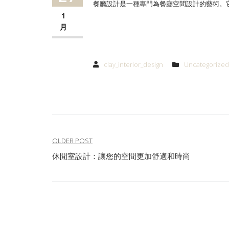
餐廳設計是一種專門為餐廳空間設計的藝術。
1
月
clay_interior_design
Uncategorized
文
OLDER POST
休閒室設計：讓您的空間更加舒適和時尚
章
導
覽