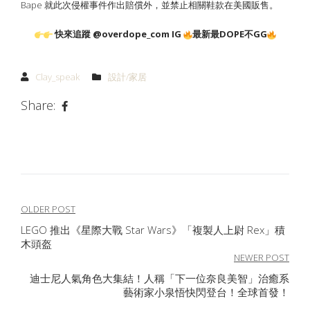
Bape 就此次侵權事件作出賠償外，並禁止相關鞋款在美國販售。
快來追蹤 @overdope_com IG
最新最DOPE不GG
Clay_speak
設計/家居
Share:
文
OLDER POST
LEGO 推出《星際大戰 Star Wars》「複製人上尉 Rex」積
章
木頭盔
導
NEWER POST
迪士尼人氣角色大集結！人稱「下一位奈良美智」治癒系
覽
藝術家小泉悟快閃登台！全球首發！