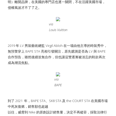
明）離開品牌，在美國的專門店也逐一關閉，不在活躍美國市場，
侵權風波才不了了之。
via
Louis Vuitton
2019 年 LV 男裝藝術總監 Virgil Abloh 在一場由他主導的時裝秀中，
無預警穿上 BAPE STA 亮相引發關注，原先臆測是否為 LV 與 BAPE
合作預告，雖然後續並無合作，但也讓這雙逐漸被淡忘的鞋款再次
成為潮流焦點。
via
BAPE
到了 2021 年，BAPE STA、SK8 STA 及 the COURT STA 在美國市場
中死灰復燃，銷售額也超越
以往，威脅到 Nike 的原創設計銷售量，決定不再縱容，採取法律行