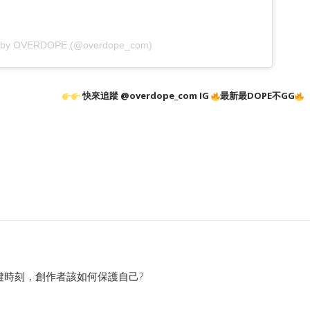
d by OVERDOPE (@overdope_com)
快來追蹤 @overdope_com IG
最新最DOPE不GG
鍵時刻，創作者該如何保護自己?