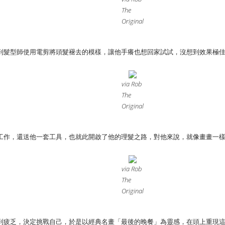
The
Original
到髮型師使用電剪將頭髮褪去的模樣，讓他手癢也想回家試試，沒想到效果極
via Rob
The
Original
工作，還送他一套工具，也就此開啟了他的理髮之路，對他來說，就像畫畫一
via Rob
The
Original
到疲乏，決定挑戰自己，於是以經典名畫「最後的晚餐」為靈感，在頭上重現