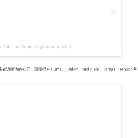
y Rob The Original (@robtheoriginal)
社群，還獲得 Maluma、J Balvin、Nicky Jam、Taraji P. H