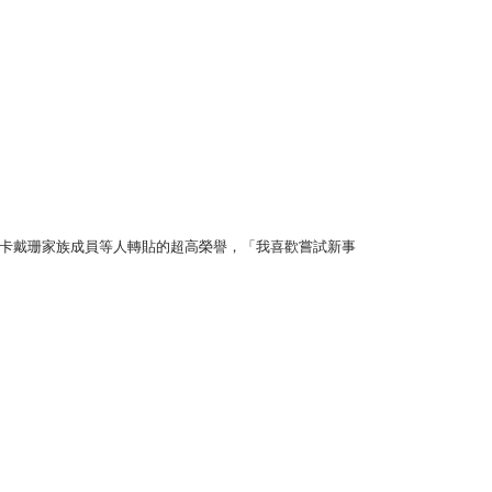
enson 和卡戴珊家族成員等人轉貼的超高榮譽，「我喜歡嘗試新事