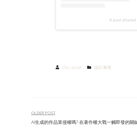
A post share
Clay_speak
設計/家居
文
OLDER POST
AI生成的作品算侵權嗎? 在著作權大戰一觸即發的關
章
導