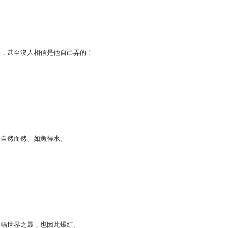
佳，甚至沒人相信是他自己弄的！
樣自然而然、如魚得水。
這幅世界之最，也因此爆紅。