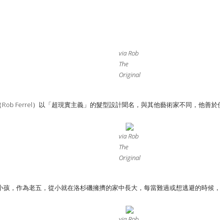
via Rob
The
Original
爾（Rob Ferrel）以「超現實主義」的髮型設計聞名，與其他藝術家不同，
via Rob
The
Original
小孩，作為老五，從小就在洛杉磯擁擠的家中長大，每當難過或想逃避的時候
via Rob