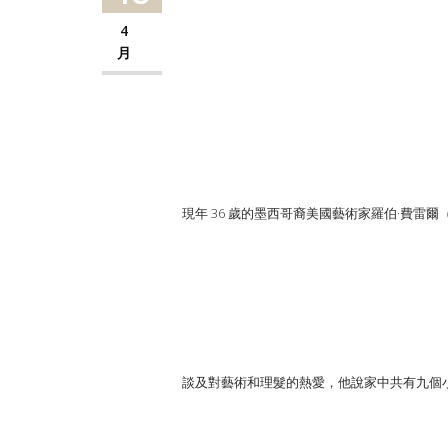
4
月
現年 36 歲的墨西哥裔美國藝術家羅伯·費雷
談及對藝術和理髮的熱愛，他說家中共有九個