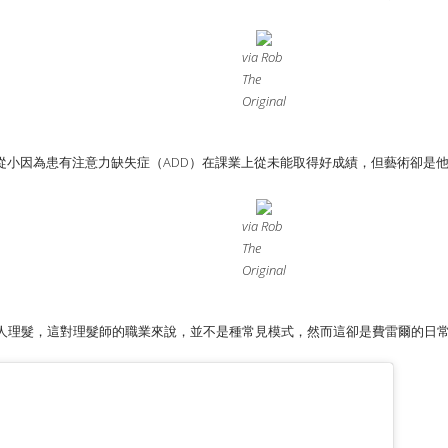
via Rob
The
Original
從小因為患有注意力缺失症（ADD）在課業上從未能取得好成績，但藝術卻是
via Rob
The
Original
地替人理髮，這對理髮師的職業來說，並不是種常見模式，然而這卻是費雷爾的日