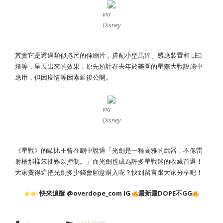
via
Disney
其實它是透過類似捲尺的伸縮片，搭配小型馬達、感應裝置和 LED
燈等，呈現出來的效果，原先預計在去年於樂園的星際大戰設施中
應用，但因疫情等因素延後公開。
via
Disney
《星戰》的歐比王曾在劇中說過「光劍是一種高雅的武器，不像雷
射槍那樣笨拙難以控制。」而光劍也成為許多星戰迷的收藏首選！
大家覺得這把光劍多少錢會願意購入呢？快到留言跟大家分享吧！
快來追蹤 @overdope_com IG
最新最DOPE不GG