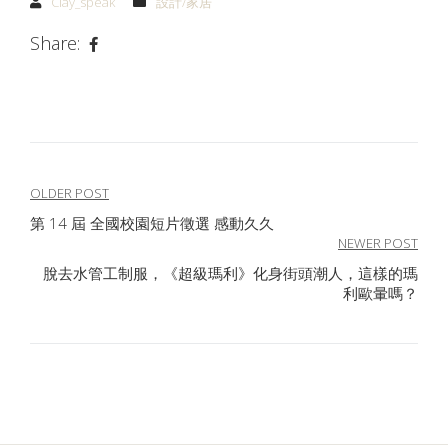
Clay_speak
設計/家居
Share:
文
OLDER POST
第 14 屆 全國校園短片徵選 感動久久
章
NEWER POST
導
脫去水管工制服，《超級瑪利》化身街頭潮人，這樣的瑪
利歐暈嗎？
覽