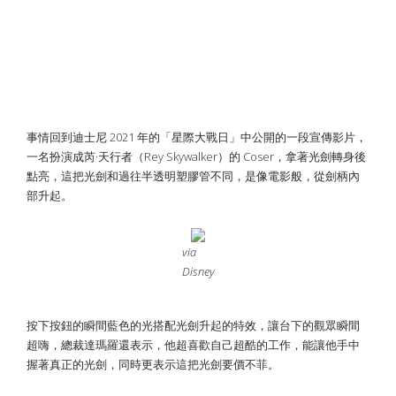
事情回到迪士尼 2021 年的「星際大戰日」中公開的一段宣傳影片，
一名扮演成芮·天行者（Rey Skywalker）的 Coser，拿著光劍轉身後
點亮，這把光劍和過往半透明塑膠管不同，是像電影般，從劍柄內
部升起。
via
Disney
按下按鈕的瞬間藍色的光搭配光劍升起的特效，讓台下的觀眾瞬間
超嗨，總裁達瑪羅還表示，他超喜歡自己超酷的工作，能讓他手中
握著真正的光劍，同時更表示這把光劍要價不菲。