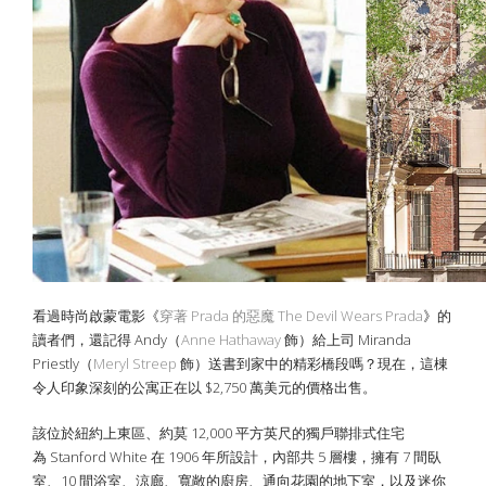
看過時尚啟蒙電影《
穿著 Prada 的惡魔 The Devil Wears Prada
》的
讀者們，還記得 Andy（
Anne Hathaway
飾）給上司 Miranda
Priestly（
Meryl Streep
飾）送書到家中的精彩橋段嗎？現在，這棟
令人印象深刻的公寓正在以 $2,750 萬美元的價格出售。
該位於紐約上東區、約莫 12,000 平方英尺的獨戶聯排式住宅
為 Stanford White 在 1906 年所設計，內部共 5 層樓，擁有 7 間臥
室、10 間浴室、涼廊、寬敞的廚房、通向花園的地下室，以及迷你