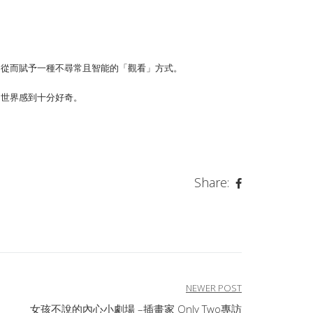
，從而賦予一種不尋常且智能的「觀看」方式。
個世界感到十分好奇。
Share:
NEWER POST
女孩不說的內心小劇場 –插畫家 Only Two專訪