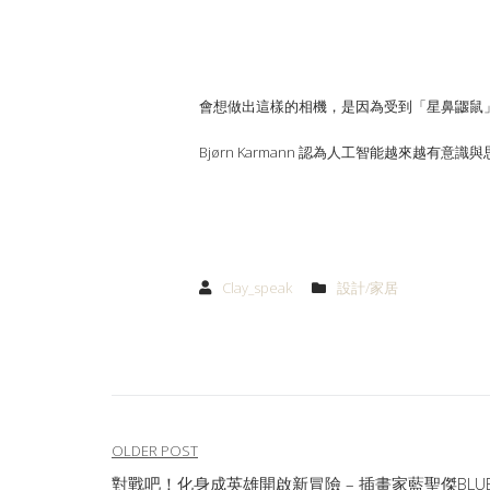
會想做出這樣的相機，是因為受到「星鼻鼴鼠
Bjørn Karmann
認為人工智能越來越有意識與
Clay_speak
設計/家居
文
OLDER POST
對戰吧！化身成英雄開啟新冒險 – 插畫家藍聖傑BLU