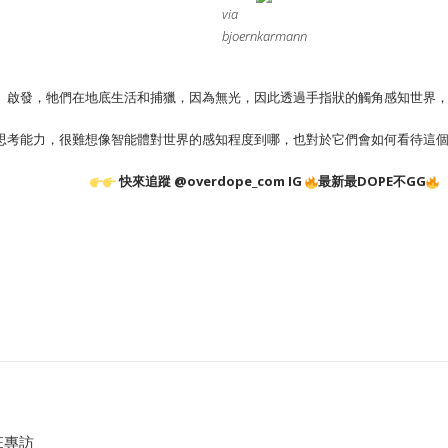
via
bjoernkarmann
」啟發，牠們在地底生活和捕獵，因為無光，因此透過手指狀的觸角感知世界
思考能力，很難想像智能體對世界的感知程度到哪，也對於它們會如何看待這
快來追蹤 @overdope_com IG
最新最DOPE不GG
E專訪