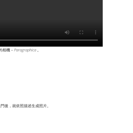
」的相機－
Paragraphica
。
下快門後，就依照描述生成照片。