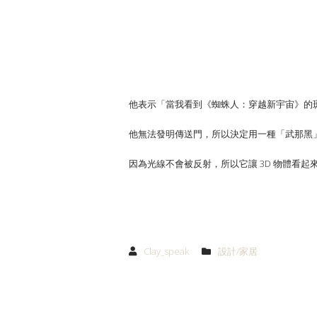
他表示「當我看到《蜘蛛人：穿越新宇宙》的
他無法發明傳送門，所以決定用一種「武那黑」（
因為光線不會被反射，所以它讓 3D 物體看
Clay_speak
設計/家居