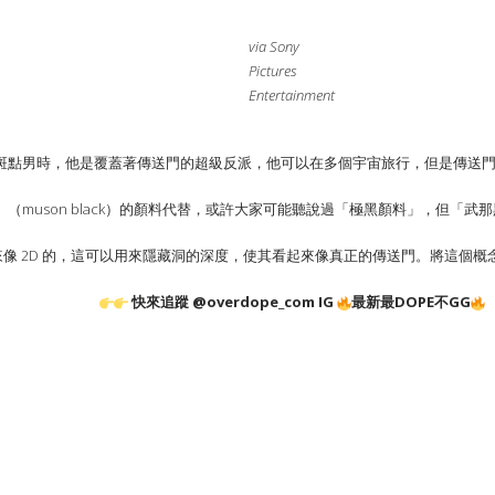
via Sony
Pictures
Entertainment
斑點男時，他是覆蓋著傳送門的超級反派，他可以在多個宇宙旅行，但是傳送
muson black）的顏料代替，或許大家可能聽說過「極黑顏料」，但「武那黑
起來像 2D 的，這可以用來隱藏洞的深度，使其看起來像真正的傳送門。將這個
快來追蹤 @overdope_com IG
最新最DOPE不GG