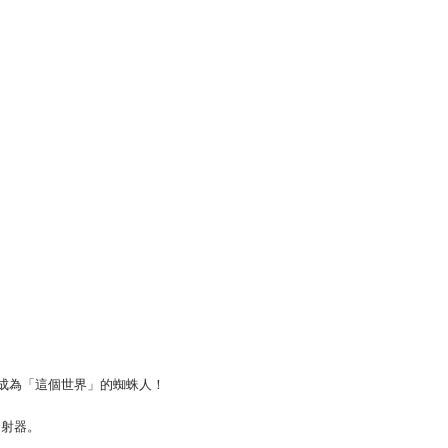
他成為「這個世界」的蜘蛛人！
發射器。