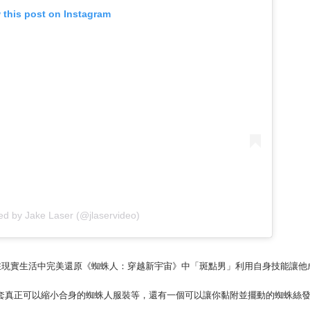
 this post on Instagram
ed by Jake Laser (@jlaservideo)
），他在現實生活中完美還原《蜘蛛人：穿越新宇宙》中「斑點男」利用自身技能讓
套真正可以縮小合身的蜘蛛人服裝等，還有一個可以讓你黏附並擺動的蜘蛛絲