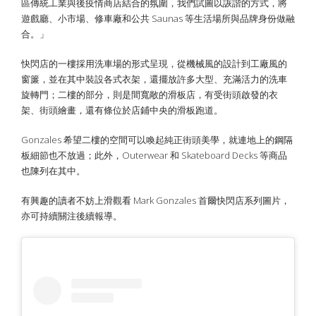
區傳統工業與後疫情商店結合的氛圍，我們試圖以詼諧的方式，將
遊戲廳、小市場、修車廠和公共 Saunas 等生活場所與品牌身份做融
合。」
快閃店的一樓採用洗車場的形式呈現，從機械風的設計到工廠風的
窗簾，並在其中裝設各式衣架，還擺放許多大型、充滿活力的洗車
旋轉門；二樓的部分，則是間寬敞的滑板店，有受街頭啟發的衣
架、街頭繪畫，還有條位於店鋪中央的滑板跑道。
Gonzales 希望二樓的空間可以喚起純正街頭美學，就連地上的鋼隔
板細節也不放過；此外，Outerwear 和 Skateboard Decks 等商品
也陳列在其中。
有興趣的讀者不妨上滑觀看 Mark Gonzales 首爾快閃店系列圖片，
亦可持續關注後續報導。