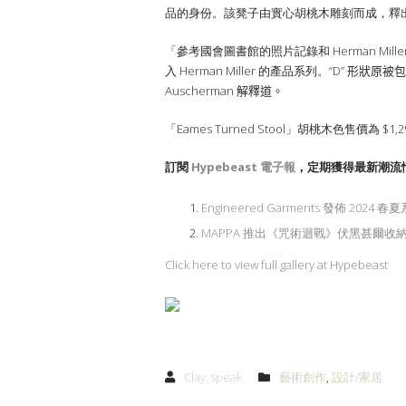
品的身份。該凳子由實心胡桃木雕刻而成，釋
「參考國會圖書館的照片記錄和 Herman Mill
入 Herman Miller 的產品系列。
“D” 形狀原被包含
Auscherman 解釋道。
「Eames Turned Stool」胡桃木色售價為 
訂閱
Hypebeast 電子報
，定期獲得最新潮流
Engineered Garments 發佈 2024 春夏
MAPPA 推出《咒術迴戰》伏黑甚爾收
Click here to view full gallery at Hypebeast
Clay_speak
藝術創作
,
設計/家居