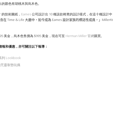
出的顏色有胡桃木與烏木色。
er 的技術圖紙，
Eames
公司設計出 10 種該款椅凳的設計樣式，在這十種設計
在 Time & Life 大廳中，如今成為 Eames 設計家族的標誌性成員，」MillerKnoll 旗下 
$1,295 美金，烏木色售價為 $995 美金，現在可至
Herman Miller 官網
購買。
情報和優惠，亦可關注以下報導：
系列 Lookbook
納咒靈靠墊玩偶