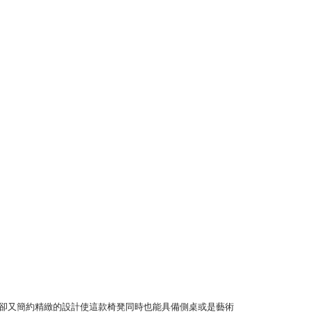
，有豐富層次卻又簡約精緻的設計使這款椅凳同時也能具備側桌或是藝術