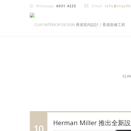
Whatsapp:
6031 4225
Email:
info@clayh
CLA
Herman Miller 推出全新設
10