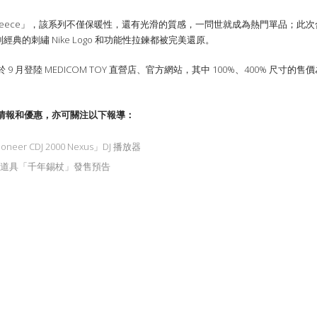
Tech Fleece」，該系列不僅保暖性，還有光滑的質感，一問世就成為熱門單品；此次合
系列經典的刺繡 Nike Logo 和功能性拉鍊都被完美還原。
 N98 將於 9 月登陸 MEDICOM TOY 直營店、官方網站，其中 100%、400% 尺寸的售
情報和優惠，亦可關注以下報導：
er CDJ 2000 Nexus」DJ 播放器
!》經典道具「千年錫杖」發售預告