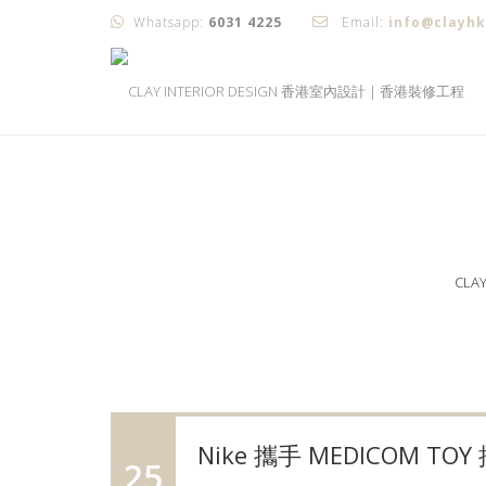
Whatsapp:
6031 4225
Email:
info@clayh
CLA
Nike 攜手 MEDICOM TO
25