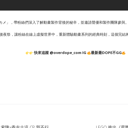
「100カメ」，帶粉絲們深入了解動畫製作背後的秘辛，並邀請聲優和製作團隊參與
舉辦全球後夜祭，讓粉絲在線上虛擬世界中，重新體驗動畫系列的經典時刻，這個完結
快來追蹤 @overdope_com IG
最新最DOPE不GG
隆x香吉士這 CP 我不行…
LEGO 推出《星