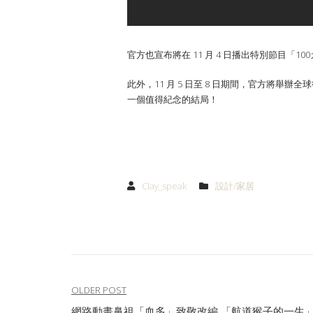
官方也宣布將在 11 月 4 日播出特別節目
此外，11 月 5 日至 8 日期間，官方將
一個值得紀念的結局！
Clay_speak
設計/家居
文
OLDER POST
網路動畫鼻祖「血多」致敬改編 「航道猴子的一生」索