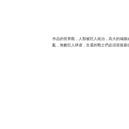
作品的世界觀，人類被巨人統治，高大的城牆
亂，無數巨人肆虐，生還的戰士們必須迎接最