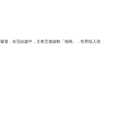
爭爆發，在完結篇中，主角艾連啟動「地鳴」，世界陷入混