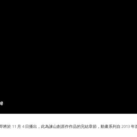
完結篇》後篇即將於 11 月 4 日播出，此為諫山創原作作品的完結章節，動畫系列自 