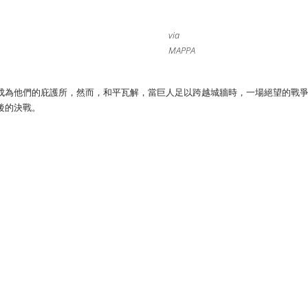
via
MAPPA
成為他們的庇護所，然而，和平瓦解，當巨人足以跨越城牆時，一場絕望的戰
後的決戰。