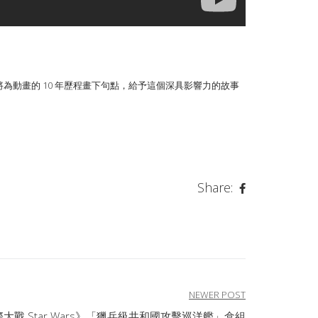
。
將為動畫的 10 年歷程畫下句點，給予這個深具影響力的故事
Share:
NEWER POST
際大戰 Star Wars》「獵兵級共和國攻擊巡洋艦」盒組