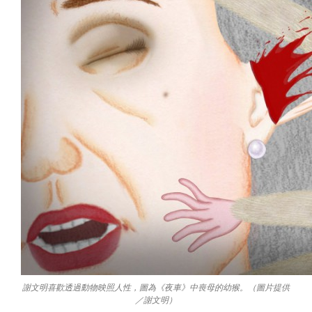
謝文明喜歡透過動物映照人性，圖為《夜車》中喪母的幼猴。（圖片提供
／謝文明）