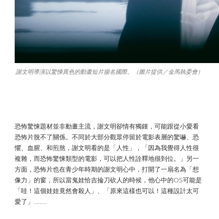
謝文明導演以驚悚異色的動畫短片揚名國際。（圖片提供／金馬執委會）
娃娃竟然會殺人！ 恐怖片打開想像之窗
恐怖驚悚題材並非動畫主流，謝文明卻情有獨鍾，可能跟從小愛看
恐怖片脫不了關係。不同於大部分觀眾停留於電影表層的驚嚇、恐
懼、血腥、和煎熬，謝文明看的是「人性」，「因為我覺得人性很
複雜，而恐怖驚悚類型的電影，可以把人性詮釋地很到位。」另一
方面，恐怖片也在青少年時期的謝文明心中，打開了一扇名為「想
像力」的窗，所以當鬼娃恰吉掄刀砍人的時候，他心中的OS可能是
「哇！這個娃娃竟然會殺人」、「原來這樣也可以！這種設計太可
愛了」………