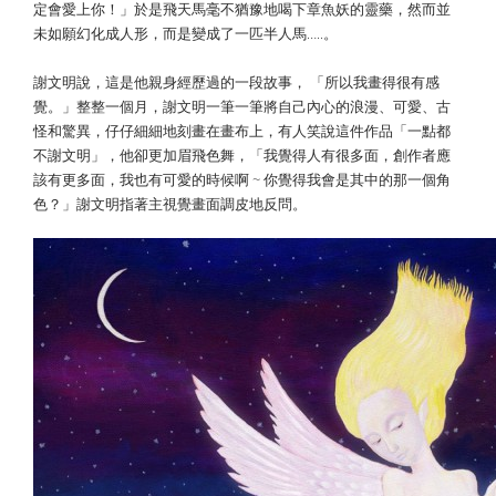
定會愛上你！」於是飛天馬毫不猶豫地喝下章魚妖的靈藥，然而並
未如願幻化成人形，而是變成了一匹半人馬…..。
謝文明說，這是他親身經歷過的一段故事， 「所以我畫得很有感
覺。」整整一個月，謝文明一筆一筆將自己內心的浪漫、可愛、古
怪和驚異，仔仔細細地刻畫在畫布上，有人笑說這件作品「一點都
不謝文明」，他卻更加眉飛色舞，「我覺得人有很多面，創作者應
該有更多面，我也有可愛的時候啊 ~ 你覺得我會是其中的那一個角
色？」謝文明指著主視覺畫面調皮地反問。