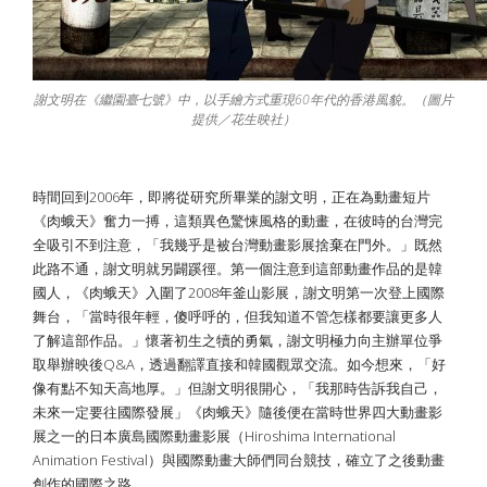
謝文明在《繼園臺七號》中，以手繪方式重現60年代的香港風貌。（圖片
提供／花生映社）
時間回到2006年，即將從研究所畢業的謝文明，正在為動畫短片
《肉蛾天》奮力一搏，這類異色驚悚風格的動畫，在彼時的台灣完
全吸引不到注意，「我幾乎是被台灣動畫影展捨棄在門外。」既然
此路不通，謝文明就另闢蹊徑。第一個注意到這部動畫作品的是韓
國人，《肉蛾天》入圍了2008年釜山影展，謝文明第一次登上國際
舞台，「當時很年輕，傻呼呼的，但我知道不管怎樣都要讓更多人
了解這部作品。」懷著初生之犢的勇氣，謝文明極力向主辦單位爭
取舉辦映後Q&A，透過翻譯直接和韓國觀眾交流。如今想來，「好
像有點不知天高地厚。」但謝文明很開心，「我那時告訴我自己，
未來一定要往國際發展」《肉蛾天》隨後便在當時世界四大動畫影
展之一的日本廣島國際動畫影展（Hiroshima International
Animation Festival）與國際動畫大師們同台競技，確立了之後動畫
創作的國際之路。