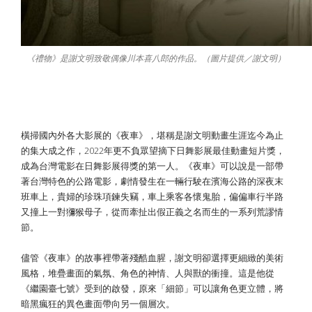
《禮物》是謝文明致敬偶像川本喜八郎的作品。（圖片提供／謝文明）
《夜車》駛向國際 ​ 日舞影展首部得獎台
片
橫掃國內外各大影展的《夜車》，堪稱是謝文明動畫生涯迄今為止
的集大成之作，2022年更不負眾望摘下日舞影展最佳動畫短片獎，
成為台灣電影在日舞影展得獎的第一人。《夜車》可以說是一部帶
著台灣特色的公路電影，劇情發生在一輛行駛在濱海公路的深夜末
班車上，貴婦的珍珠項鍊失竊，車上乘客各懷鬼胎，偏偏車行半路
又撞上一對獼猴母子，從而牽扯出假正義之名而生的一系列荒謬情
節。
儘管《夜車》的故事裡帶著殘酷血腥，謝文明卻選擇更細緻的美術
風格，堆疊畫面的氣氛、角色的神情、人與獸的衝撞。這是他從
《繼園臺七號》受到的啟發，原來「細節」可以讓角色更立體，將
暗黑瘋狂的異色畫面帶向另一個層次。