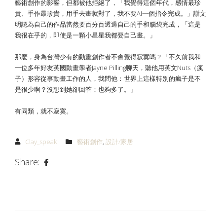
藝術創作的影響，但都被他拒絕了，「我覺得這個年代，感情最珍
貴、手作最珍貴，用手去畫就對了，我不要AI一個指令完成。」謝文
明認為自己的作品當然要百分百透過自己的手和腦袋完成，「這是
我很在乎的，即使是一顆小星星我都要自己畫。」
那麼，身為台灣少有的動畫創作者不會覺得寂寞嗎？「不久前我和
一位多年好友英國動畫學者Jayne Pilling聊天，聽他用英文Nuts（瘋
子）形容從事動畫工作的人，我問他：世界上這樣特別的瘋子是不
是很少啊？沒想到她卻回答：也夠多了。」
有同類，就不寂寞。
Clay_speak
藝術創作
,
設計/家居
Share: