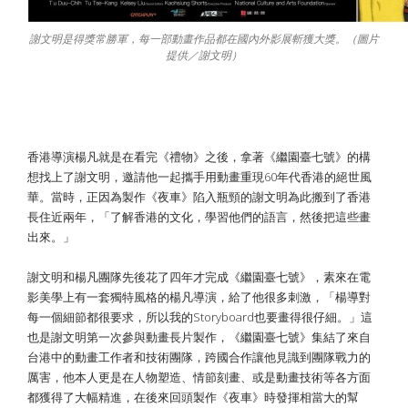
​謝文明是得獎常勝軍，每一部動畫作品都在國內外影展斬獲大獎。（圖片
提供／謝文明）
首度參與動畫長片 跨國合作帶來新刺激
香港導演楊凡就是在看完《禮物》之後，拿著《繼園臺七號》的構
想找上了謝文明，邀請他一起攜手用動畫重現60年代香港的絕世風
華。當時，正因為製作《夜車》陷入瓶頸的謝文明為此搬到了香港
長住近兩年，「了解香港的文化，學習他們的語言，然後把這些畫
出來。」
謝文明和楊凡團隊先後花了四年才完成《繼園臺七號》，素來在電
影美學上有一套獨特風格的楊凡導演，給了他很多刺激，「楊導對
每一個細節都很要求，所以我的Storyboard也要畫得很仔細。」這
也是謝文明第一次參與動畫長片製作，《繼園臺七號》集結了來自
台港中的動畫工作者和技術團隊，跨國合作讓他見識到團隊戰力的
厲害，他本人更是在人物塑造、情節刻畫、或是動畫技術等各方面
都獲得了大幅精進，在後來回頭製作《夜車》時發揮相當大的幫