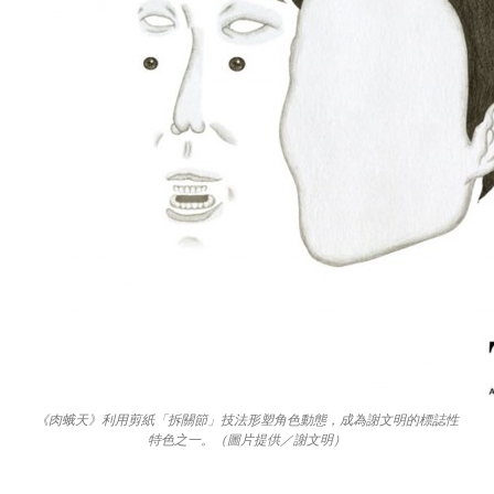
《肉蛾天》利用剪紙「拆關節」技法形塑角色動態，成為謝文明的標誌性
特色之一。（圖片提供／謝文明）