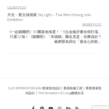
文
OLDER POST
天光 – 蔡文雄個展 Sky Light – Tsai Wen-Hsiung solo
章
Exhibition
導
NEWER POST
《一起聽團吧》60團落地海選！「6位金曲評審全程盯場」
覽
只選32強！《聽團吧》「宋德鶴」團名竟是：你爽就好？
被網譽為寫出「最走心的歌」
CLAY INTERIOR DESIGN 香港室內設計| 香港裝修工程 | 專業香港室
內設計 | The formation of Living建構生活