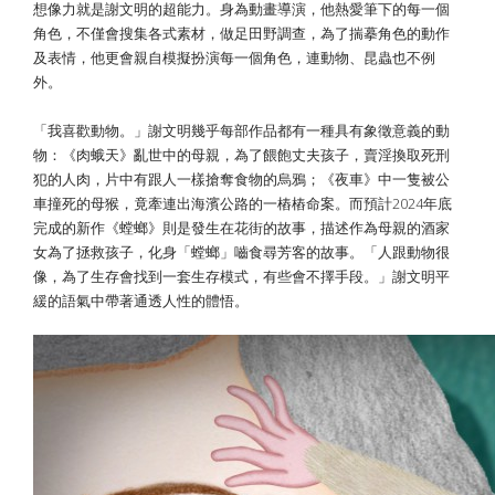
想像力就是謝文明的超能力。身為動畫導演，他熱愛筆下的每一個
角色，不僅會搜集各式素材，做足田野調查，為了揣摹角色的動作
及表情，他更會親自模擬扮演每一個角色，連動物、昆蟲也不例
外。
「我喜歡動物。」謝文明幾乎每部作品都有一種具有象徵意義的動
物：《肉蛾天》亂世中的母親，為了餵飽丈夫孩子，賣淫換取死刑
犯的人肉，片中有跟人一樣搶奪食物的烏鴉；《夜車》中一隻被公
車撞死的母猴，竟牽連出海濱公路的一樁樁命案。而預計2024年底
完成的新作《螳螂》則是發生在花街的故事，描述作為母親的酒家
女為了拯救孩子，化身「螳螂」嚙食尋芳客的故事。「人跟動物很
像，為了生存會找到一套生存模式，有些會不擇手段。」謝文明平
緩的語氣中帶著通透人性的體悟。