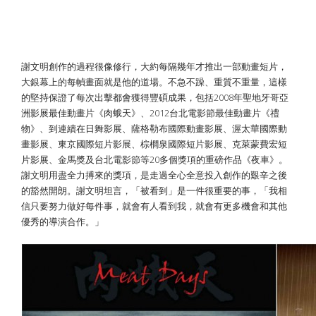
努力做好每件事 ​ 「被看到很重要」
謝文明創作的過程很像修行，大約每隔幾年才推出一部動畫短片，
大銀幕上的每幀畫面就是他的道場。不急不躁、重質不重量，這樣
的堅持保證了每次出擊都會獲得豐碩成果，包括2008年聖地牙哥亞
洲影展最佳動畫片《肉蛾天》、2012台北電影節最佳動畫片《禮
物》、到連續在日舞影展、薩格勒布國際動畫影展、渥太華國際動
畫影展、東京國際短片影展、棕櫚泉國際短片影展、克萊蒙費宏短
片影展、金馬獎及台北電影節等20多個獎項的重磅作品《夜車》。
謝文明用盡全力搏來的獎項，是走過全心全意投入創作的艱辛之後
的豁然開朗。謝文明坦言，「被看到」是一件很重要的事，「我相
信只要努力做好每件事，就會有人看到我，就會有更多機會和其他
優秀的導演合作。」