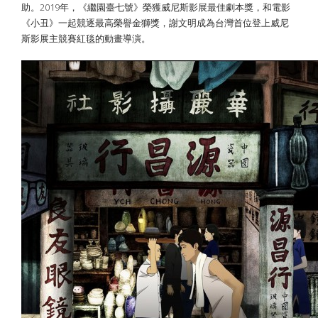
助。2019年，《繼園臺七號》榮獲威尼斯影展最佳劇本獎，和電影
《小丑》一起競逐最高榮譽金獅獎，謝文明成為台灣首位登上威尼
斯影展主競賽紅毯的動畫導演。