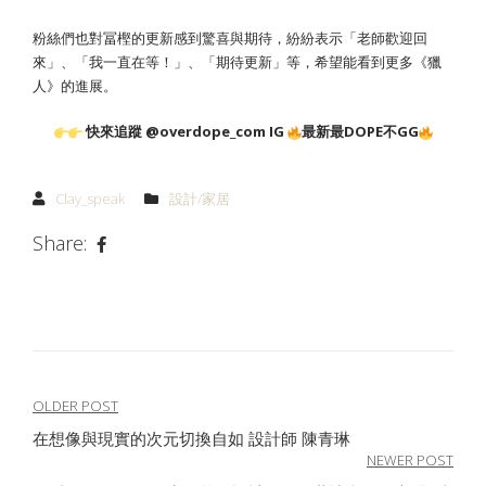
粉絲們也對冨樫的更新感到驚喜與期待，紛紛表示「老師歡迎回
來」、「我一直在等！」、「期待更新」等，希望能看到更多《獵
人》的進展。
快來追蹤 @overdope_com IG
最新最DOPE不GG
Clay_speak
設計/家居
Share:
文
OLDER POST
在想像與現實的次元切換自如 設計師 陳青琳
章
NEWER POST