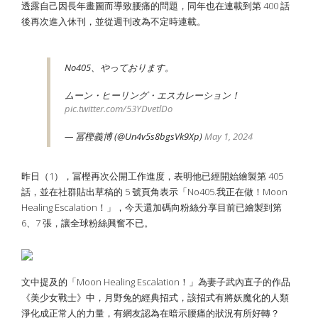
透露自己因長年畫圖而導致腰痛的問題，同年也在連載到第 400 話
後再次進入休刊，並從週刊改為不定時連載。
No405、やっております。
ムーン・ヒーリング・エスカレーション！
pic.twitter.com/53YDvetlDo
— 冨樫義博 (@Un4v5s8bgsVk9Xp)
May 1, 2024
昨日（1），冨樫再次公開工作進度，表明他已經開始繪製第 405
話，並在社群貼出草稿的 5 號頁角表示「No405.我正在做！Moon
Healing Escalation！」，今天還加碼向粉絲分享目前已繪製到第
6、7 張，讓全球粉絲興奮不已。
文中提及的「Moon Healing Escalation！」為妻子武內直子的作品
《美少女戰士》中，月野兔的經典招式，該招式有將妖魔化的人類
淨化成正常人的力量，有網友認為在暗示腰痛的狀況有所好轉？