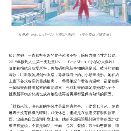
蔡健雅《Into the Wild》音樂MV創作。（作品提供／陳青琳）
如此的她，一直都對有趣的案子來者不拒，筋疲力盡也甘之如飴。
2015年接到人生第一支動畫MV——Easy Shen《小傾心大爆炸》，
讓她初嚐結合所愛所學，再加碼挑戰新事物的滿足感。彼時的她聽
著歌，咀嚼歌詞與創作脈絡，等著腦海中的小小動畫成形。她在紙
上畫下各式各樣的靈感輪廓，一疊疊筆記乍看沒有邏輯，卻是她將
一幀幀畫面拼湊起來的重要線索，完成動畫的滿足感她銘記至今，
挑戰新事物的快樂也成為她往後再苦再累都還保有熱情的原因。
「對我來說，沒有新的學習才是最焦慮的事。」從業15年來，陳青
琳幾乎沒有停機的時刻，即便休息，也總是在焦慮沒有學習新東
西、沒能為自己這顆引擎上油。她的不設限讓屬於陳青琳的設計從
來沒有盡頭，不管是網站、平面、包裝、裝幀，甚至動態影像、織