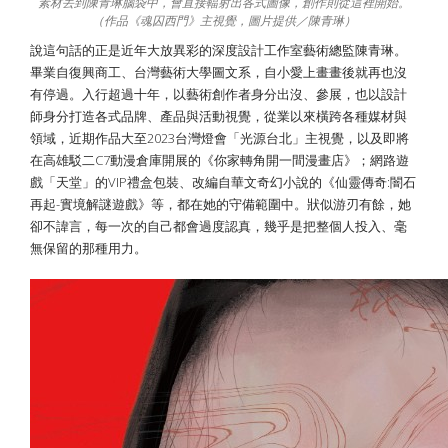
素材丟到陳青琳腦袋中，會直接輻射出各式圖像，創作則從這裡開始。
（作品《魂囚西門》主視覺，圖片提供／陳青琳）
說這句話的正是近年大放異彩的深度設計工作室藝術總監陳青琳。
畢業自復興商工、台灣藝術大學圖文系，自小愛上畫畫後就再也沒
有停過。入行超過十年，以藝術創作者身分出沒、參展，也以設計
師身分打造各式品牌、產品與活動視覺，從業以來橫跨各種媒材與
領域，近期作品大至2023台灣燈會「光源台北」主視覺，以及即將
在高雄駁二C7動漫倉庫開展的《你家轉角開一間漫畫店》；網路遊
戲「天堂」的VIP禮盒包裝、改編自華文奇幻小說的《仙靈傳奇:闇石
再起-實境解謎遊戲》等，都在她的守備範圍中。狀似游刃有餘，她
卻不諱言，每一次的自己都會過度認真，幾乎是把整個人投入、毫
無保留的那種用力。