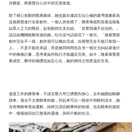
決難題，將展覽往心目中的完美推進。
除了精心規劃的觀展脈絡，她也親自邀請五位心儀的臺灣漫畫家為
這個展覽進行全新創作。一個人拼命慣了，陳青琳面對策展這樣集
結眾人之力的戰役，起初顯得左支右絀。「其實我滿不自信的。」
說話如機關槍般快速的她，吐出這句話卻花了一會兒。「做展覽跟
創作完全不一樣，創作我可以獨自完成，但展覽完全不能只靠我一
人。」不是不願意承認，而是她同時間也在另一個次元糾結著進行
中的種種計畫，思考著如何執行才能趨近完美。如今，隨著展覽逐
漸成型，夥伴的稱讚也如定心丸，她的期待之情更溢於言表。
還沒學會放鬆的人生，練習與太用力的
自己和解
過度工作的陳青琳，不諱言壓力早已擠壓到身心，去年她開始騎腳
踏車。過去不太會騎車的她，卯起來可以一路從中和騎到淡水，她
沒有將騎車視為運動，純粹沉浸在騎乘時的快感，也在騎車的過程
中，慢慢撿回自己散落的靈魂，與碎片般的生活。