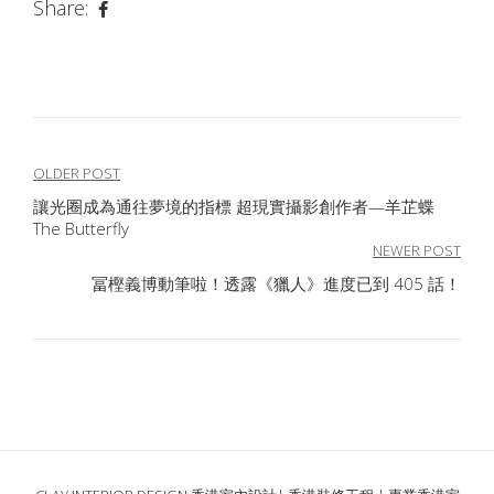
Share:
文
OLDER POST
讓光圈成為通往夢境的指標 超現實攝影創作者—羊芷蝶
章
The Butterfly
導
NEWER POST
冨樫義博動筆啦！透露《獵人》進度已到 405 話！
覽