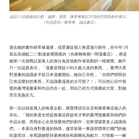
誠品30信義藝術計劃「越夢」展覽，陳青琳嘗試不同的空間與創作展示。
（作品提供／陳青琳、誠品書店）
最愛的臺漫 最具野心的策展
過去她的畫作經常被邀展，或受邀從個人角度進行創作，但今年5月
底在高雄駁二C7動漫倉庫開展的《你家轉角開一間漫畫店》，將是
她第一次挑戰以策展人的身分為其他創作者策劃的一檔展覽。她不
只一次認真表示，「漫畫是我從小到大最入迷的東西。」臺灣大眾
對漫畫的認識多半從日本漫畫開始，她自己亦然，「但我們明明自
己有這麼好的東西，不認識臺漫真的太可惜了！」可以把心目中熱
愛的臺灣漫畫家和作品兜在一起，用自己的方式推薦給大眾，對她
而言意義非凡。
第一次以純策展人的角度企劃，展覽裡頭完全沒有陳青琳這個人的
存在。「我的角度全然從推廣這群超有才華的臺灣漫畫家與他們的
作品出發。而我全心全意熱愛他們的創作，也希望讓更多人認識他
們。」本著自身對臺漫的熱情，儘管策展一事讓習慣單打獨鬥的她
吃盡苦頭，依舊讓她堅持著將挫折和困難化為動力，打怪般一一解