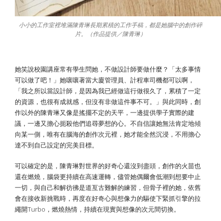
小小的工作室裡堆滿陳青琳長期累積的工作手稿，都是她腦中的創作碎
片。（作品提供／陳青琳）
她笑說校園講座常有學生問她，不做設計師要做什麼？「太多事情
可以做了吧！」她嚷嚷著當大廈管理員、計程車司機都可以啊，
「我之所以當設計師，是因為我已經做這行做很久了，累積了一定
的資源，也很有成就感，但沒有非做這件事不可。」與此同時，創
作以外的陳青琳又像是搖擺不定的天平，一邊提供學子實際的建
議，一邊又擔心扼殺他們追尋夢想的心。不自信讓她無法肯定地傾
向某一側，唯有在腦海的創作次元裡，她才能全然沉浸，不用擔心
達不到自己設定的完美目標。
可以確定的是，陳青琳對世界的好奇心還沒到盡頭，創作的火苗也
還在燃燒，腦袋更持續在高速運轉，儘管她偶爾會低潮到想要中止
一切，與自己和解彷彿是道亙古難解的練習，但骨子裡的她，依舊
會在接收新挑戰時，再度在好奇心與想像力的驅使下緊抓引擎的拉
繩開Turbo，燃燒熱情，持續在現實與想像的次元間切換。