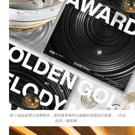
第30屆金曲獎主視覺創作，展現陳青琳跨出繪畫的視覺設計能量。（作品
提供／陳青琳）