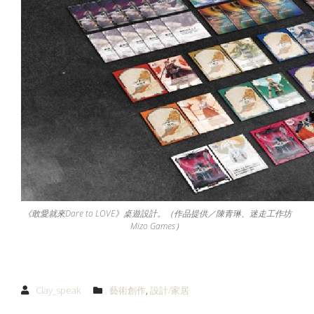
《敢愛就來Dare to LOVE》桌遊設計。（作品提供／陳青琳、迷走工作坊
Mizo Games）
Clay_speak
藝術創作
,
設計/家居