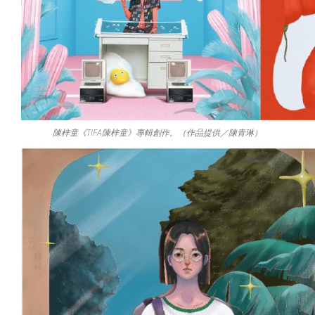
陳梓童《TIFA陳梓童》專輯創作。（作品提供／陳青琳）