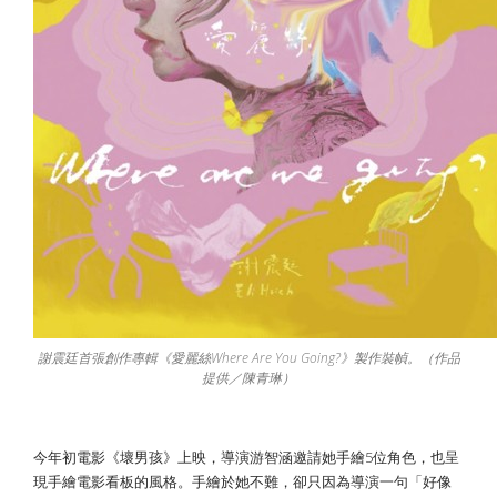
謝震廷首張創作專輯《愛麗絲Where Are You Going?》製作裝幀。（作品
提供／陳青琳）
今年初電影《壞男孩》上映，導演游智涵邀請她手繪5位角色，也呈
現手繪電影看板的風格。手繪於她不難，卻只因為導演一句「好像