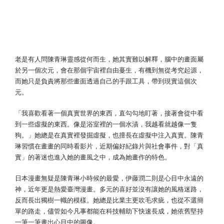
畫畫是下過苦工的果實 真實感則是創
作的堅持
老是有人問陳青琳靈感從何而生，她其實難以解釋，腦中的畫面屬
於另一個次元，會在那個宇宙裡自由蔓生，有機到無從考究起源，
而她只是負責將那些畫面透過自己的手跟工具，帶到現實這個次
元。
「我喜歡看著一個真實世界的東西，直勾勾地盯著，接著會從中看
到一些虛擬的東西。像是浴室裡的一個水漬，我越看就越像一隻
狗。」她總是在真實裡發掘虛擬，也擅長在虛擬中注入真實。陳青
琳習慣在畫畫的同時看影片，近期偏好紀錄片與社會事件，對「真
實」的著迷也進入她的畫風之中，成為她畫作的特色。
日本漫畫無疑是陳青琳小時候的最愛，伊藤潤二則是心目中永遠的
神，近年更是熱愛臺灣漫畫。多元的喜好並沒有讓她的風格迷路，
反而長出獨樹一幟的模樣。她總是比業主更吹毛求疵，也從不選簡
單的路走，儘管如今凡事都能在科技輔助下快速長成，她依舊堅持
一筆一筆畫出心目中的圖像。