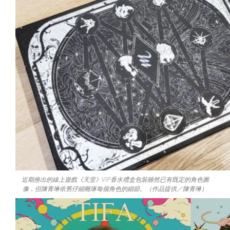
近期推出的線上遊戲《天堂》VIP香水禮盒包裝雖然已有既定的角色圖
像，但陳青琳依舊仔細雕琢每個角色的細節。（作品提供／陳青琳）