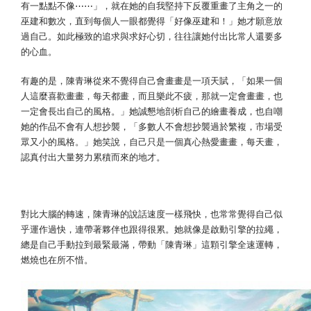
有一點點不像⋯⋯」，就在她的自我堅持下反覆重畫了主角之一的
巫建和數次，直到每個人一眼都覺得「好像巫建和！」她才願意放
過自己。如此極致的追求與求好心切，往往讓她付出比常人還要多
的心血。
有趣的是，陳青琳從來不覺得自己會畫畫是一項天賦，「如果一個
人這麼喜歡畫畫，每天都畫，而且樂此不疲，那就一定會畫畫，也
一定會長出自己的風格。」她誠懇地剖析自己的繪畫養成，也自嘲
她的作品不會有人想抄襲，「多數人不會想抄襲過於繁複，市場受
眾又小的風格。」她笑說，自己只是一個真心熱愛畫畫，每天畫，
認真付出大量努力累積而來的地才。
學習新事物，是讓引擎持續運轉的關鍵
對比大腦的轉速，陳青琳的說話速度一樣飛快，也常常覺得自己似
乎運作過快，連帶著夥伴也跟得很累。她就像是啟動引擎的拉繩，
總是自己手動拉到最緊最滿，帶動「陳青琳」這顆引擎全速運轉，
燃燒也在所不惜。