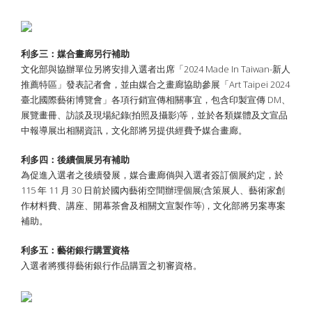
利多三：媒合畫廊另行補助
文化部與協辦單位另將安排入選者出席「2024 Made In Taiwan-新人
推薦特區」發表記者會，並由媒合之畫廊協助參展「Art Taipei 2024
臺北國際藝術博覽會」各項行銷宣傳相關事宜，包含印製宣傳 DM、
展覽畫冊、訪談及現場紀錄(拍照及攝影)等，並於各類媒體及文宣品
中報導展出相關資訊，文化部將另提供經費予媒合畫廊。
利多四：後續個展另有補助
為促進入選者之後續發展，媒合畫廊倘與入選者簽訂個展約定，於
115 年 11 月 30 日前於國內藝術空間辦理個展(含策展人、藝術家創
作材料費、講座、開幕茶會及相關文宣製作等)，文化部將另案專案
補助。
利多五：藝術銀行購置資格
入選者將獲得藝術銀行作品購置之初審資格。