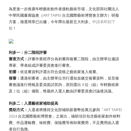
為更進一步推廣年輕藝術創作者接軌藝術市場，文化部與社團法人
中華民國畫廊協會（ART TAIPEI 台北國際藝術博覽會主辦方）研擬
方案，徵選簡章已出爐，今年釋出最新五大利多。
申請表即刻下
載
！
利多一：分二階段評審
審查方式：
評審作業程序分為初審與複審二階段，由主辦單位邀請
專家、學者組成評審委員會進行審查。
初審：
依送審資料評選出符合資格之藝術家進入複審。
複審：
通過初審者，由主辦單位另行通知並繳交複審資料，並至複
審會議進行簡報及委員面試答詢，原則選出 8 位（組）年輕藝術家
及 2 位（組）備取，惟最終入選人數由評審委員會討論後決議。
利多二：入選藝術家補助提高
獎助方式：
入選者將獲得文化部補助新臺幣拾萬元參與「ART TAIPEI
2024 台北國際藝術博覽會」之展出，補助項目包含藝術家創作材料
費、作品運輸費、裱框費、保險費等佈卸展費用，不足費用由入選
者自行負擔。