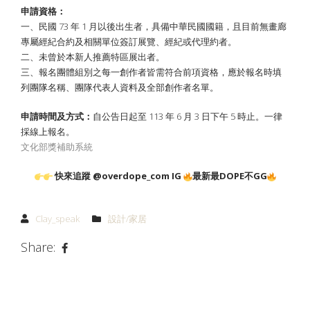
申請資格：
一、民國 73 年 1 月以後出生者，具備中華民國國籍，且目前無畫廊
專屬經紀合約及相關單位簽訂展覽、經紀或代理約者。
二、未曾於本新人推薦特區展出者。
三、報名團體組別之每一創作者皆需符合前項資格，應於報名時填
列團隊名稱、團隊代表人資料及全部創作者名單。
申請時間及方式：
自公告日起至 113 年 6 月 3 日下午 5 時止。一律
採線上報名。
文化部獎補助系統
快來追蹤 @overdope_com IG
最新最DOPE不GG
Clay_speak
設計/家居
Share: