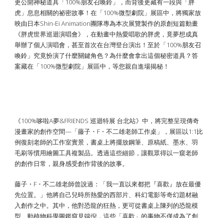
更公開神秘道具「100%朋友召喚鈴」，而背後更藏有一段與「胖
虎」息息相關的祕密故事！在「100%微型劇院」展區中，將獨家放
映由日本Shin-Ei Animation團隊專為本次展覽製作的原創短篇動畫
《胖虎世界巡迴演唱會》，在動畫中熱愛唱歌的胖虎，竟夢想成真
舉辦了個人演唱會，甚至首次在台灣登台演出！至於「100%朋友召
喚鈴」究竟扮演了什麼關鍵角色？為什麼會拿出這個秘密道具？答
案藏在「100%微型劇院」展區中，等您親自進場揭秘！
藤子・F・不二雄老師的1:1等比例工作
桌復刻再現！
《100%哆啦A夢&FRIENDS 巡迴特展 台北站》中，將完整呈現傳奇
漫畫家的創作空間—「藤子・F・不二雄老師工作桌」，展區以1:1比
例復刻老師的工作室實景，書桌上將擺放鋼筆、原稿紙、墨水、羽
毛刷等慣用繪圖工具複製品。透過這些細節，讓觀眾得以一窺老師
的創作日常，親身感受創作背後的故事。
藤子・F・不二雄老師曾說過：「我一直以來都把『喜歡』放在最優
先位置。」他將自己兒時所熱愛的西部片、科幻電影等奇幻題材融
入創作之中。其中，他對恐龍的狂熱，更可從書桌上陳列的恐龍模
型、動植物科學圖鑑窺見端倪，這些「喜歡」的事物不僅成為了創