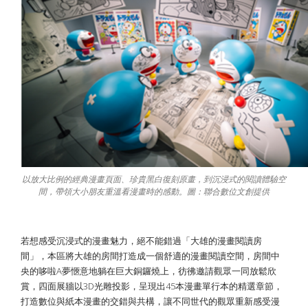
以放大比例的經典漫畫頁面、珍貴黑白復刻原畫，到沉浸式的閱讀體驗空
間，帶領大小朋友重溫看漫畫時的感動。圖：聯合數位文創提供
若想感受沉浸式的漫畫魅力，絕不能錯過「大雄的漫畫閱讀房
間」，本區將大雄的房間打造成一個舒適的漫畫閱讀空間，房間中
央的哆啦A夢愜意地躺在巨大銅鑼燒上，彷彿邀請觀眾一同放鬆欣
賞，四面展牆以3D光雕投影，呈現出45本漫畫單行本的精選章節，
打造數位與紙本漫畫的交錯與共構，讓不同世代的觀眾重新感受漫