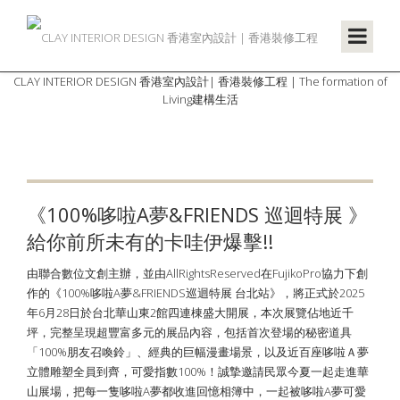
CLAY INTERIOR DESIGN 香港室內設計| 香港裝修工程 | The formation of
Living建構生活
《100%哆啦A夢&FRIENDS 巡迴特展 》
給你前所未有的卡哇伊爆擊!!
由聯合數位文創主辦，並由AllRightsReserved在FujikoPro協力下創
作的《100%哆啦A夢&FRIENDS巡迴特展 台北站》，將正式於2025
年6月28日於台北華山東2館四連棟盛大開展，本次展覽佔地近千
坪，完整呈現超豐富多元的展品內容，包括首次登場的秘密道具
「100%朋友召喚鈴」、經典的巨幅漫畫場景，以及近百座哆啦Ａ夢
立體雕塑全員到齊，可愛指數100%！誠摯邀請民眾今夏一起走進華
山展場，把每一隻哆啦A夢都收進回憶相簿中，一起被哆啦A夢可愛