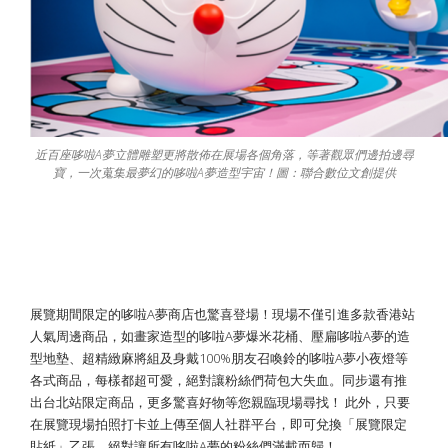
近百座哆啦A夢立體雕塑更將散佈在展場各個角落，等著觀眾們邊拍邊尋
寶，一次蒐集最夢幻的哆啦A夢造型宇宙！圖：聯合數位文創提供
哆啦A夢商店正式開張！展覽限定周邊一
次帶回家！
展覽期間限定的哆啦A夢商店也驚喜登場！現場不僅引進多款香港站
人氣周邊商品，如畫家造型的哆啦A夢爆米花桶、壓扁哆啦A夢的造
型地墊、超精緻麻將組及身戴100%朋友召喚鈴的哆啦A夢小夜燈等
各式商品，每樣都超可愛，絕對讓粉絲們荷包大失血。同步還有推
出台北站限定商品，更多驚喜好物等您親臨現場尋找！ 此外，只要
在展覽現場拍照打卡並上傳至個人社群平台，即可兌換「展覽限定
貼紙」乙張，絕對讓所有哆啦A夢的粉絲們滿載而歸！