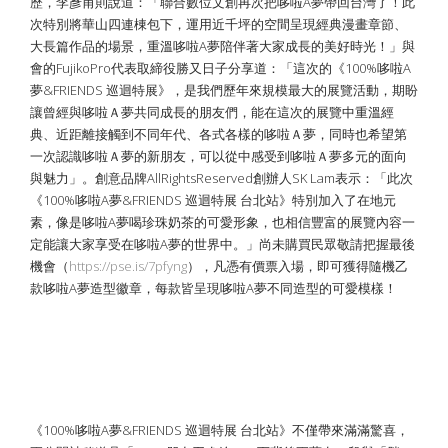
歷，李彥甫則說道：「聯合數位文創再次把哆啦A夢帶回台灣了！此
次特別將華山四連棟包下，運用近千坪的空間呈現經典漫畫章節、
大長篇作品的場景，重溫哆啦A夢陪伴著大家成長的美好時光！」與
會的FujikoPro代表取締役勝又日子分享道：「這次的《100%哆啦A
夢&FRIENDS 巡迴特展》，是我們歷年來規模最大的展覽活動，期盼
讓曾經與哆啦Ａ夢共同成長的朋友們，能在這次的展覽中重溫經
典、近距離接觸到不同年代、各式各樣的哆啦Ａ夢，同時也希望第
一次認識哆啦Ａ夢的新朋友，可以從中感受到哆啦Ａ夢多元的面向
與魅力」。創意品牌AllRightsReserved創辦人SK Lam表示：「此次
《100%哆啦A夢&FRIENDS 巡迴特展 台北站》特別加入了在地元
素，像是哆啦A夢喝珍珠奶茶的可愛形象，也相信豐富的展覽內容一
定能讓大家享受在哆啦A夢的世界中。」尚未購買民眾敬請把握最後
機會（
https://pse.is/7pfyng
），凡憑有價票入場，即可獲得隨機乙
款哆啦A夢造型徽章，每款皆呈現哆啦A夢不同造型的可愛模樣！
哆啦Ａ夢新道具「100%朋友召喚鈴」亮
相，竟與哆啦A夢動畫角色「胖虎」的全
新動畫故事有關？
《100%哆啦A夢&FRIENDS 巡迴特展 台北站》不僅帶來滿滿驚喜，