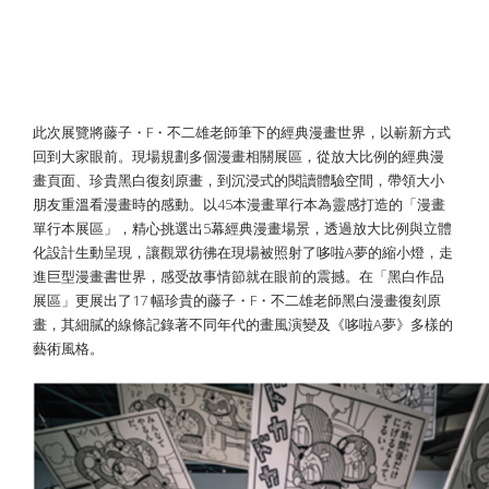
沉浸式展區 × 經典漫畫場景重現，重溫
哆啦A夢的感動時光
此次展覽將藤子・F・不二雄老師筆下的經典漫畫世界，以嶄新方式
回到大家眼前。現場規劃多個漫畫相關展區，從放大比例的經典漫
畫頁面、珍貴黑白復刻原畫，到沉浸式的閱讀體驗空間，帶領大小
朋友重溫看漫畫時的感動。以45本漫畫單行本為靈感打造的「漫畫
單行本展區」，精心挑選出5幕經典漫畫場景，透過放大比例與立體
化設計生動呈現，讓觀眾彷彿在現場被照射了哆啦A夢的縮小燈，走
進巨型漫畫書世界，感受故事情節就在眼前的震撼。在「黑白作品
展區」更展出了17 幅珍貴的藤子・F・不二雄老師黑白漫畫復刻原
畫，其細膩的線條記錄著不同年代的畫風演變及《哆啦A夢》多樣的
藝術風格。