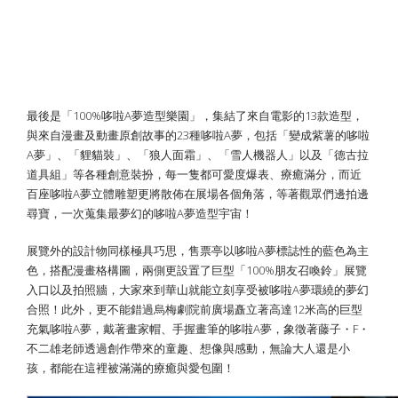
100%哆啦Ａ夢造型樂園大好き！12米
高巨型充氣哆啦A夢，可愛爆表保證拍到
手軟
最後是「100%哆啦A夢造型樂園」，集結了來自電影的13款造型，
與來自漫畫及動畫原創故事的23種哆啦A夢，包括「變成紫薯的哆啦
A夢」、「貍貓裝」、「狼人面霜」、「雪人機器人」以及「德古拉
道具組」等各種創意裝扮，每一隻都可愛度爆表、療癒滿分，而近
百座哆啦A夢立體雕塑更將散佈在展場各個角落，等著觀眾們邊拍邊
尋寶，一次蒐集最夢幻的哆啦A夢造型宇宙！
展覽外的設計物同樣極具巧思，售票亭以哆啦A夢標誌性的藍色為主
色，搭配漫畫格構圖，兩側更設置了巨型「100%朋友召喚鈴」展覽
入口以及拍照牆，大家來到華山就能立刻享受被哆啦A夢環繞的夢幻
合照！此外，更不能錯過烏梅劇院前廣場矗立著高達12米高的巨型
充氣哆啦A夢，戴著畫家帽、手握畫筆的哆啦A夢，象徵著藤子・F・
不二雄老師透過創作帶來的童趣、想像與感動，無論大人還是小
孩，都能在這裡被滿滿的療癒與愛包圍！