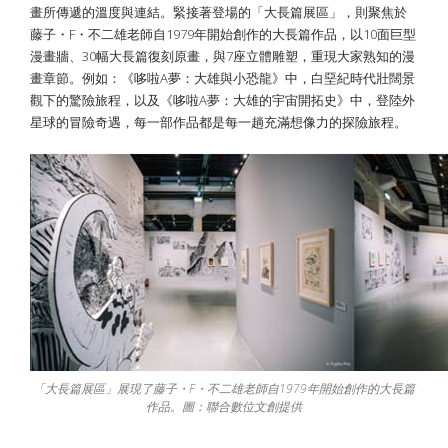
畫所傳遞的溫度與連結。緊接著登場的「大長篇展區」，則聚焦於
藤子・F・不二雄老師自1979年開始創作的大長篇作品，以10面巨型
漫畫牆、30幅大長篇復刻原畫，與7座立體雕塑，重現大家熟知的漫
畫章節。例如：《哆啦A夢：大雄與小恐龍》中，白堊紀時代壯闊景
觀下的驚險旅程，以及《哆啦A夢：大雄的宇宙開拓史》中，登陸外
星球的冒險奇遇，每一部作品都是每一趟充滿想像力的探險旅程。
「大長篇展區」展現了藤子・F・不二雄老師自1979年開始創作的大長篇
作品。圖：聯合數位文創提供