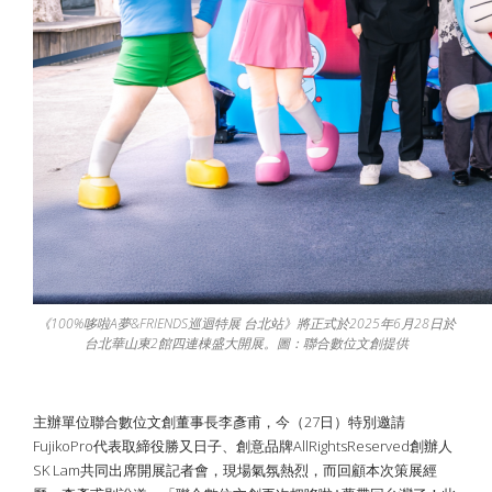
《100%哆啦A夢&FRIENDS巡迴特展 台北站》將正式於2025年6月28日於
台北華山東2館四連棟盛大開展。圖：聯合數位文創提供
主辦單位聯合數位文創董事長李彥甫，今（27日）特別邀請
FujikoPro代表取締役勝又日子、創意品牌AllRightsReserved創辦人
SK Lam共同出席開展記者會，現場氣氛熱烈，而回顧本次策展經