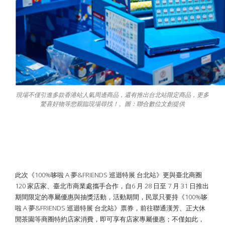
現場不僅引進多款香港站人氣周邊商品，還有推出台北站限定商品，更多
驚喜好物等您親臨現場尋找！。圖：聯合數位文創提供
任意門穿梭 12 行政區特店享專屬優惠
入店再抽哆啦 A 夢萬元造型夜燈!
此次《100%哆啦 A 夢&FRIENDS 巡迴特展 台北站》更與臺北商圈
120 家店家、臺北市商業處攜手合作，自6 月 28 日至 7 月 31 日推出
期間限定的專屬優惠與抽獎活動，活動期間，民眾只要持《100%哆
啦 A 夢&FRIENDS 巡迴特展 台北站》票券，前往聯通漢芳、正大休
閒茶園等商圈特約店家消費，即可享有店家專屬優惠；不僅如此，