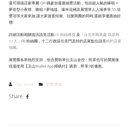
還可掃描店家專屬 QR 碼參加週週抽獎活動，包括超人氣的哆啦 A
夢造型小夜燈、哆啦 A夢地毯、爆米花桶及展覽單人入場券等 55 項
獎項等大家來抽,讓大家遊逛特展、玩樂商圈的同時,還能享優惠抽好
禮!
詳細活動相關資訊請見活動
FB 粉絲專頁
及「
台北市商業處-我是商
Ya 人
」FB 粉絲團，十二行政區任意門及特約店家點位請見
特約店家
地圖
。
展覽獲各界熱烈支持，包含贊助單位玉山金控；民眾也可於開展後
現場使用【玉山Wallet App掃碼付】購票，即享9折優惠。
Clay_speak
空間/建築
Share: