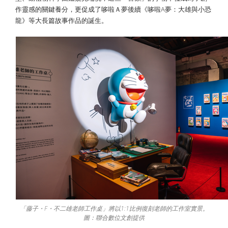
作靈感的關鍵養分，更促成了哆啦Ａ夢後續《哆啦A夢：大雄與小恐
龍》等大長篇故事作品的誕生。
「藤子・F・不二雄老師工作桌」將以1:1比例復刻老師的工作室實景。
圖：聯合數位文創提供