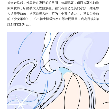
從會走路起，她喜歡在家門前的田間、魚塭玩耍，偶而撿著小動物
回家收養，卻總被大人勸阻放生。在只有自然之美的小鎮，鍾逸婷
人造美學啟蒙，則來自每天兩小時的「中都卡通台」。第四台播放
的《少女革命》、《VS騎士檸檬汽水》等冷門動畫，成為日後刻在
她創作裡的印記。