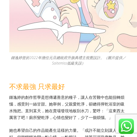
鍾逸婷曾於2022年擔任元旦總統府升旗典禮主視覺設計。（圖片提供／
Saitemiss低級失誤）
不求最強 只求最好
鍾逸婷的創作哲學是想傳遞善意的種子，讓人在苦難中也能扭轉煩
惱，感受到一絲甘甜。她舉例，父親愛乾淨，卻總得擰乾浴室的吸
水拖把。直到某天，她在賣場發現地板刮水刀，驚呼：「這東西太
厲害了吧！廁所變乾淨，心情也變好了，少了一個煩惱。」
她也希望自己的作品能產生這樣的力量。「或許不能立刻讓人變