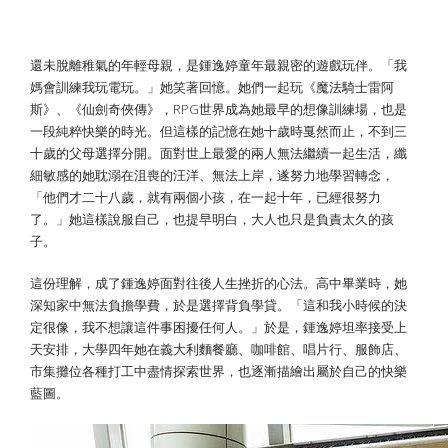
還未脫離稚氣的年輕母親，是鍾逸婷童年最親密的遊戲玩伴。「我
媽會訓練我玩電玩。」她笑著回憶。她們一起玩《魔法騎士雷阿
斯》、《仙劍奇俠傳》，RPG世界成為她最早的想像訓練場，也是
一段純粹快樂的時光。但這樣的記憶在她十歲時戛然而止，不到三
十歲的父母選擇分開。面對世上最愛的兩人無法繼續一起生活，纖
細敏感的她耽溺在沮喪的汪洋、無法上岸，遂努力地學習轉念，
「他們才二十八歲，就有兩個小孩，在一起十年，已經很努力
了。」她這樣說服自己，也提早明白，大人也只是負責太久的孩
子。
這份理解，成了鍾逸婷面對往後人生挫折的心法。高中畢業時，她
深知家中無法負擔學費，於是選擇背負學貸。「這和我小時候的決
定很像，我不想讓這件事困擾任何人。」於是，鍾逸婷坦率接受上
天安排，大學四年她在義大利麵餐廳、咖啡館、唱片行、服飾店、
市集攤位各種打工中盡情探索世界，也逐漸描繪出屬於自己的快樂
藍圖。