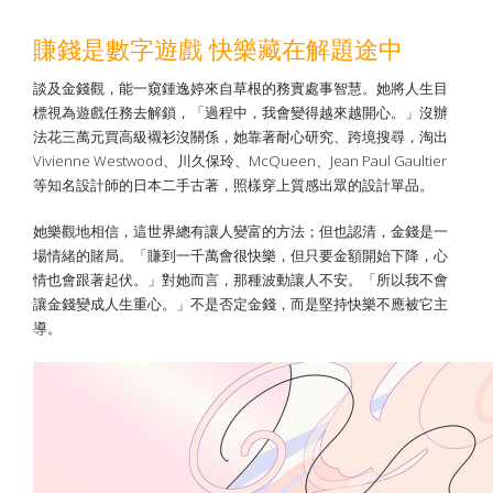
賺錢是數字遊戲 快樂藏在解題途中
談及金錢觀，能一窺鍾逸婷來自草根的務實處事智慧。她將人生目
標視為遊戲任務去解鎖，「過程中，我會變得越來越開心。」沒辦
法花三萬元買高級襯衫沒關係，她靠著耐心研究、跨境搜尋，淘出
Vivienne Westwood、川久保玲、McQueen、Jean Paul Gaultier
等知名設計師的日本二手古著，照樣穿上質感出眾的設計單品。
她樂觀地相信，這世界總有讓人變富的方法；但也認清，金錢是一
場情緒的賭局。「賺到一千萬會很快樂，但只要金額開始下降，心
情也會跟著起伏。」對她而言，那種波動讓人不安。「所以我不會
讓金錢變成人生重心。」不是否定金錢，而是堅持快樂不應被它主
導。