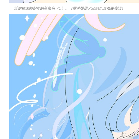
近期鍾逸婷創作的新角色《Q》。（圖片提供／Saitemiss低級失誤）