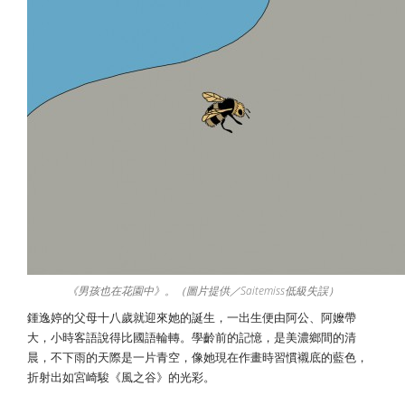
《男孩也在花園中》。（圖片提供／Saitemiss低級失誤）
鍾逸婷的父母十八歲就迎來她的誕生，一出生便由阿公、阿嬤帶
大，小時客語說得比國語輪轉。學齡前的記憶，是美濃鄉間的清
晨，不下雨的天際是一片青空，像她現在作畫時習慣襯底的藍色，
折射出如宮崎駿《風之谷》的光彩。