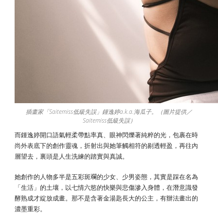
插畫家「Saitemiss低級失誤」鍾逸婷a.k.a.海瓜子。（圖片提供／
Saitemiss低級失誤）
而鍾逸婷開口語氣輕柔帶點率真、眼神閃爍著純粹的光，包裹在時
尚外表底下的創作靈魂，折射出與她筆觸相符的剔透輕盈，再往內
層望去，裏頭是人生洗練的踏實與真誠。
她創作的人物多半是五彩斑斕的少女、少男姿態，其實是踩在名為
「生活」的土壤，以七情六慾的快樂與悲傷滲入身體，在潛意識發
酵熟成才綻放成畫。那不是含著金湯匙長大的公主，有辦法畫出的
濃墨重彩。