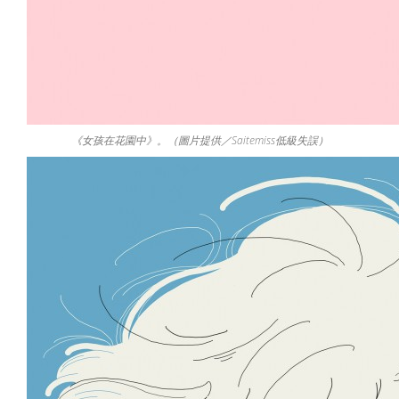
《女孩在花園中》。（圖片提供／Saitemiss低級失誤）