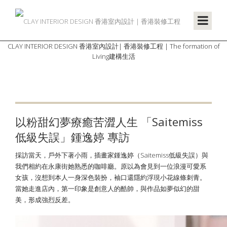
CLAY INTERIOR DESIGN 香港室內設計| 香港裝修工程 | The formation of
Living建構生活
以粉甜幻夢療癒苦澀人生 「Saitemiss
低級失誤」鍾逸婷 專訪
採訪當天，戶外下著小雨，插畫家鍾逸婷（Saitemiss低級失誤）與
我們相約在永康街她熟悉的咖啡廳。原以為會見到一位浪漫可愛系
女孩，沒想到本人一身深色裝扮，袖口還隱約浮現小花線條刺青。
當她走進店內，第一印象是創意人的酷帥，與作品如夢似幻的甜
美，形成強烈反差。