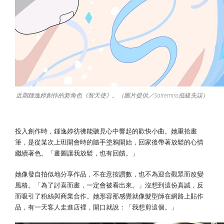
近期鍾逸婷創作的新角色《智天使》。（圖片提供／Saitemiss低級失誤）
投入創作時，鍾逸婷彷彿能聽見心中響起的歡快小曲。她重拾畫
筆，是從某次上班開會時的隨手塗鴉開始，回家後帶著放鬆的心情
繼續著色。「畫圖讓我放鬆，也有回饋。」
她像發自拍似地分享作品，不在意按讚數，也不為迎合觀眾而改變
風格。「為了討喜而畫，一定會被看出來。」沒想到這份真誠，反
而吸引了粉絲與商業合作。她形容那感覺就像髮型師在網路上貼作
品，有一天客人走進店裡，開口就說：「我想剪這個。」