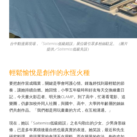
台中動漫展現場，「Saitemiss低級錯誤」展位吸引眾多粉絲駐足。（圖片
提供／Saitemiss低級失誤）
輕鬆愉悅是創作的永恆火種
要把創作當成職業，關鍵是學會呵護心情。鍾逸婷找到最輕鬆的節
奏，讓她持續自燃。她回憶，小學五年級時和好友每天交換繪畫日
記，今天畫火影忍者、明天換CLAMP。到了高中，忙著看電影、追
樂團，仍參加校外同人社團，與國中、高中、大學跨年齡層的姊妹
們共創作品。「我們都是用玩畫畫的方式，在互相溝通。」
現在，她以「Saitemiss低級錯誤」之名勾勒出的少女、少男身形線
條，已是多年累積後最自然也最真實的表達。她笑說，最近和先生
研究料理，發現厲害的食譜不在用料，而在簡單的作法。創作也如