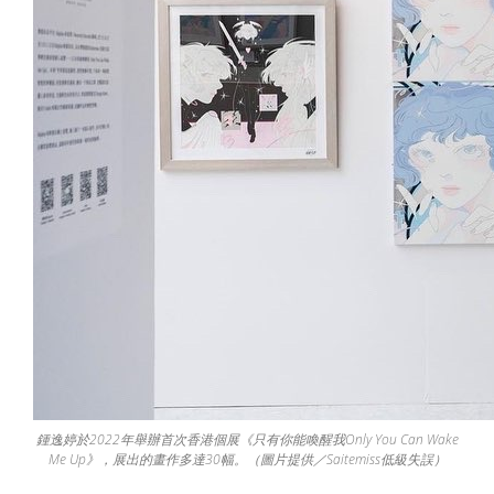
鍾逸婷於2022年舉辦首次香港個展《只有你能喚醒我Only You Can Wake
Me Up》，展出的畫作多達30幅。（圖片提供／Saitemiss低級失誤）