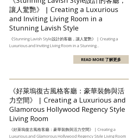
《Stunning Lavish Style設計的客廳，
讓人驚艷》 | Creating a Luxurious
and Inviting Living Room in a
Stunning Lavish Style
《Stunning Lavish Style設計的客廳，讓人驚艷》 | Creating a
Luxurious and Inviting Living Room in a Stunning...
READ MORE 了解更多
《好萊塢復古風格客廳：豪華裝飾與活
力空間》 | Creating a Luxurious and
Glamorous Hollywood Regency Style
Living Room
《好萊塢復古風格客廳：豪華裝飾與活力空間》 | Creating a
Luxurious and Glamorous Hollywood Regency Style Living Room