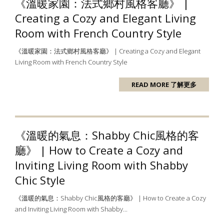
《溫暖家園：法式鄉村風格客廳》 |
Creating a Cozy and Elegant Living
Room with French Country Style
《溫暖家園：法式鄉村風格客廳》 | Creating a Cozy and Elegant
Living Room with French Country Style
READ MORE 了解更多
《溫暖的氣息：Shabby Chic風格的客
廳》 | How to Create a Cozy and
Inviting Living Room with Shabby
Chic Style
《溫暖的氣息：Shabby Chic風格的客廳》 | How to Create a Cozy
and Inviting Living Room with Shabby...