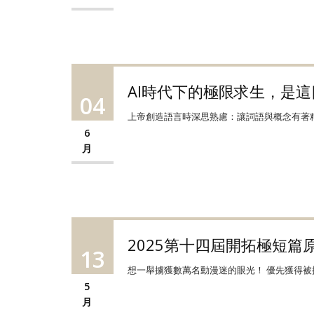
AI時代下的極限求生，是
04
上帝創造語言時深思熟慮：讓詞語與概念有著精
6
月
2025第十四屆開拓極短篇
13
想一舉擄獲數萬名動漫迷的眼光！ 優先獲得被推
5
月