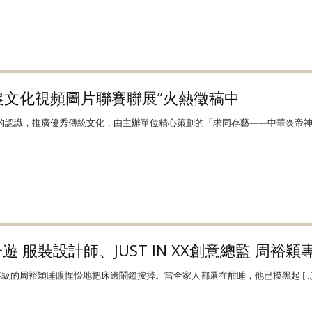
農文化視頻圖片聯賽聯展”火熱徵稿中
認識，推廣優秀傳統文化，由主辦單位精心策劃的「求同存藝——中華炎帝神 [
 服裝設計師、JUST IN XX創意總監 周裕穎
年級的周裕穎睡眼惺忪地把床邊鬧鐘按掉。當全家人都還在酣睡，他已摸黑起 […