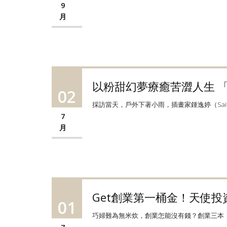
9
月
以粉甜幻夢療癒苦澀人生 「S
02
採訪當天，戶外下著小雨，插畫家鍾逸婷（Sait
7
月
Get創業第一桶金！天使
01
巧婦難為無米炊，創業怎能沒有錢？創業三本，