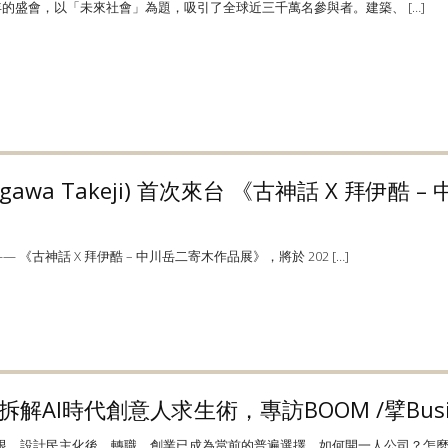
半年的盛會，以「未來社會」為題，吸引了全球近三千萬名參與者。建築、 […]
gawa Takeji) 首次來台 《古神話 X 拜伊
《古神話 X 拜伊酷 – 中川岳二寄木作品展》，將於 202 […]
I時代創意人求生術，專訪BOOM /擘Busines
、設計民主化後，轉職、創業已成為當前的普遍選擇，如何開一人公司？怎麼 [