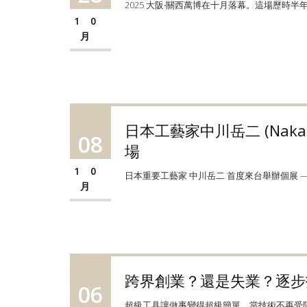
2025 大阪‧關西萬博在十月落幕。這場歷時
10
月
日本工藝家中川岳二 (Naka
08
場
10
日本重要工藝家 中川岳二 首度來台舉辦個展 —— 
月
跨界創業？還是失業？逐步拆解A
06
超級工具讓做事變得超級簡單，當技術不再受限