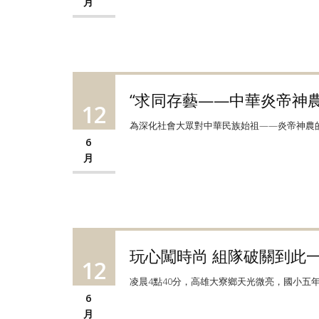
月
“求同存藝——中華炎帝神
12
為深化社會大眾對中華民族始祖——炎帝神農的
6
月
玩心闖時尚 組隊破關到此一遊
12
凌晨4點40分，高雄大寮鄉天光微亮，國小五
6
月