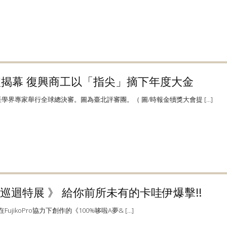
禮揭幕 復興商工以「指尖」摘下年度大金
產學界專家舉行全球總決審。圖為臺北評審團。（ 圖/時報金犢獎大會提 […]
DS 巡迴特展 》 給你前所未有的卡哇伊爆擊!!
在FujikoPro協力下創作的《100%哆啦A夢& […]