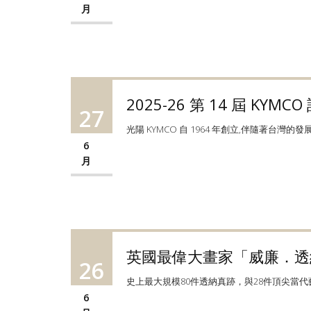
月
2025-26 第 14 屆 KY
27
光陽 KYMCO 自 1964 年創立,伴隨著台灣
6
月
英國最偉大畫家「威廉．透
26
史上最大規模80件透納真跡，與28件頂尖當代
6