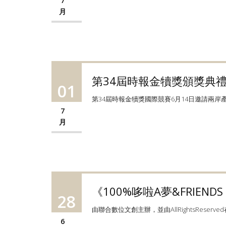
7
月
第34屆時報金犢獎頒獎典
01
第34屆時報金犢獎國際競賽6月14日邀請兩岸
7
月
《100%哆啦A夢&FRIEN
28
由聯合數位文創主辦，並由AllRightsReserved
6