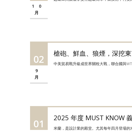
10
月
槍砲、鮮血、狼煙，深挖東
02
中美貿易戰升級成世界關稅大戰，聯合國與WT
9
月
2025 年度 MUST KN
01
米蘭，是設計業的殿堂。尤其每年四月登場的米蘭設計週和家