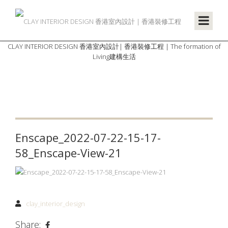
CLAY INTERIOR DESIGN 香港室內設計| 香港裝修工程 | The formation of
Living建構生活
Enscape_2022-07-22-15-17-
58_Enscape-View-21
clay_interior_design
Share: