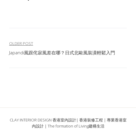
文
OLDER POST
Japandi風跟侘寂風差在哪？日式北歐風裝潢輕鬆入門
章
導
覽
CLAY INTERIOR DESIGN 香港室內設計| 香港裝修工程 | 專業香港室
內設計 | The formation of Living建構生活