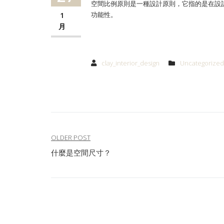
空間比例原則是一種設計原則，它指的是在設
功能性。
1
月
clay_interior_design
Uncategorized
文
OLDER POST
什麼是空間尺寸？
章
導
覽