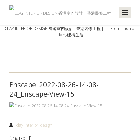
CLAY INTERIOR DESIGN 香港室內設計| 香港裝修工程 | The formation of
Living建構生活
Enscape_2022-08-26-14-08-
24_Enscape-View-15
clay_interior_design
Share: