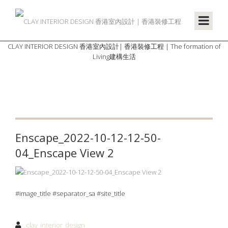
CLAY INTERIOR DESIGN 香港室內設計| 香港裝修工程 | The formation of
Living建構生活
Enscape_2022-10-12-12-50-
04_Enscape View 2
#image_title #separator_sa #site_title
clay_interior_design