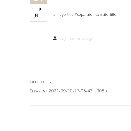
10
#image_title #separator_sa #site_title
月
clay_interior_design
文
OLDER POST
Enscape_2021-09-30-17-06-43_LR08b
章
導
覽