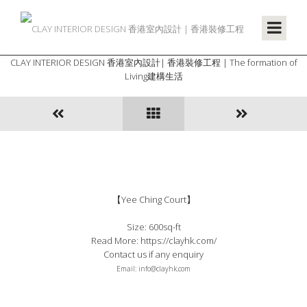
CLAY INTERIOR DESIGN 香港室內設計| 香港裝修工程 | The formation of
Living建構生活
【Yee Ching Court】
Size: 600sq-ft
Read More: https://clayhk.com/
Contact us if any enquiry
Email: info
@clayhk.com